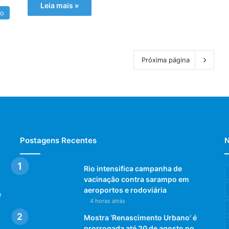
Leia mais »
io
Próxima página
Postagens Recentes
N
Rio intensifica campanha de
vacinação contra sarampo em
aeroportos e rodoviária
e
4 horas atrás
Mostra ‘Renascimento Urbano’ é
prorrogada até 20 de agosto no