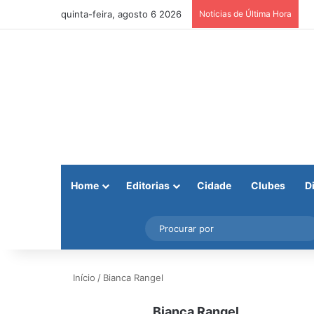
quinta-feira, agosto 6 2026
Notícias de Última Hora
Home
Editorias
Cidade
Clubes
D
Facebook
X
Instagram
Barra Lateral
Início
/
Bianca Rangel
Bianca Rangel