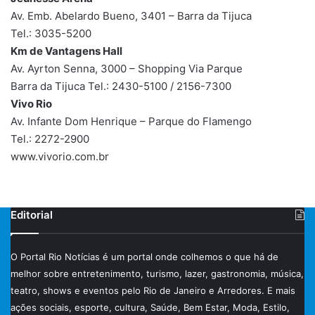
Av. Emb. Abelardo Bueno, 3401 – Barra da Tijuca
Tel.: 3035-5200
Km de Vantagens Hall
Av. Ayrton Senna, 3000 – Shopping Via Parque
Barra da Tijuca Tel.: 2430-5100 / 2156-7300
Vivo Rio
Av. Infante Dom Henrique – Parque do Flamengo
Tel.: 2272-2900
www.vivorio.com.br
Editorial
O Portal Rio Notícias é um portal onde colhemos o que há de
melhor sobre entretenimento, turismo, lazer, gastronomia, música,
teatro, shows e eventos pelo Rio de Janeiro e Arredores. E mais
ações sociais, esporte, cultura, Saúde, Bem Estar, Moda, Estilo,