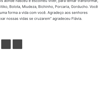
s aonde nasceu e escolheu viver, para tentar transformar,
itiko, Bolota, Miudeza, Bichinho, Porcaria, Gorducho. Você
guma forma a vida com você. Agradeço aos senhores
xar nossas vidas se cruzarem” agradeceu Flávia.
VK
Compartilhar via e-mail
Imprimir