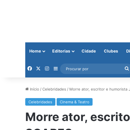
Home
Editorias
Cidade
Clubes
D
Facebook
X
Instagram
Barra Lateral
Início
/
Celebridades
/
Morre ator, escritor e humorist
Celebridades
Cinema & Teatro
Morre ator, escrit