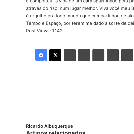
E completou “a vida de um cara apaixonado pelo paí
através do riso, num lugar melhor. Viva você meu B
é orgulho pra todo mundo que compartilhou de al
Tempo e Espaço, por terem me dado a sorte de dei
Post Views:
1.142
Linkedin
Tumblr
Pinterest
Reddit
Facebook
X
Ricardo Albuquerque
Artigos relacionados