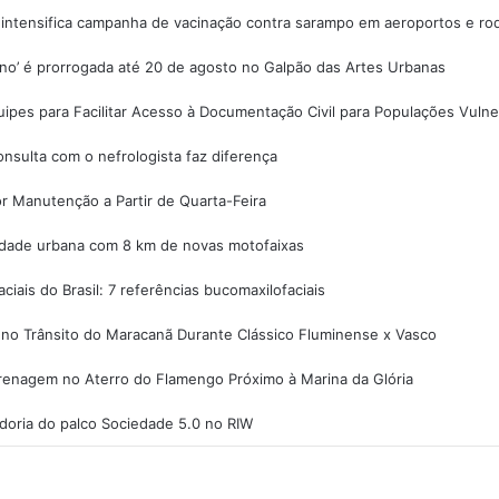
 intensifica campanha de vacinação contra sarampo em aeroportos e rod
o’ é prorrogada até 20 de agosto no Galpão das Artes Urbanas
ipes para Facilitar Acesso à Documentação Civil para Populações Vulne
nsulta com o nefrologista faz diferença
r Manutenção a Partir de Quarta-Feira
lidade urbana com 8 km de novas motofaixas
iais do Brasil: 7 referências bucomaxilofaciais
no Trânsito do Maracanã Durante Clássico Fluminense x Vasco
renagem no Aterro do Flamengo Próximo à Marina da Glória
adoria do palco Sociedade 5.0 no RIW