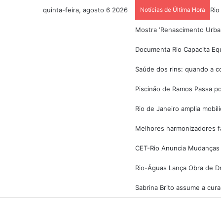
quinta-feira, agosto 6 2026
Notícias de Última Hora
Rio
Mostra ‘Renascimento Urban
Documenta Rio Capacita Equ
Saúde dos rins: quando a co
Piscinão de Ramos Passa po
Rio de Janeiro amplia mobi
Melhores harmonizadores fac
CET-Rio Anuncia Mudanças 
Rio-Águas Lança Obra de D
Sabrina Brito assume a cur