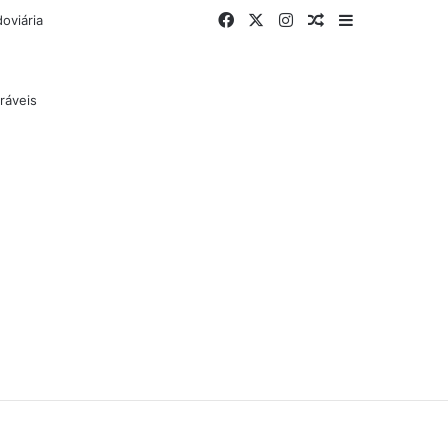
Facebook
X
Instagram
Artigo aleatório
Barra Latera
oviária
ráveis