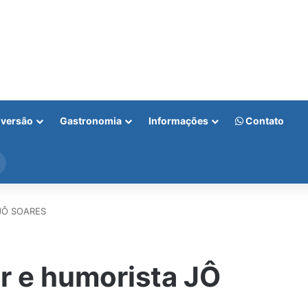
iversão
Gastronomia
Informações
Contato
Procurar
por
a JÔ SOARES
or e humorista JÔ