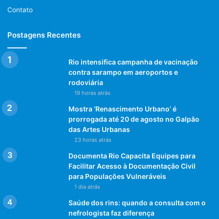
Em um canal tão lotado seus vídeos teriam que superar
Contato
uma competição decididamente difícil para chegar a ser.
Postagens Recentes
Há uma maneira.
Rio intensifica campanha de vacinação
Na verdade: existem muitos mais, e nas próximas linhas
contra sarampo em aeroportos e
tentaremos dar-lhes uma prova.
rodoviária
19 horas atrás
Você está pronto para levar sua empresa ao topo no
Mostra ‘Renascimento Urbano’ é
Youtube?
prorrogada até 20 de agosto no Galpão
das Artes Urbanas
Partimos em nossa viagem ao longo de algumas dicas de
23 horas atrás
marketing do YouTube que preparamos para você.
Documenta Rio Capacita Equipes para
Facilitar Acesso à Documentação Civil
Destino: seu sucesso.
para Populações Vulneráveis
1 dia atrás
Saúde dos rins: quando a consulta com o
nefrologista faz diferença