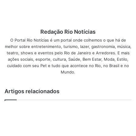
Dessa maneira, também saberá quantos benefícios poderá
obter para o seu negócio.
Ou seja, ao implementar uma estratégia eficaz de
Redação Rio Notícias
marketing do YouTube.
O Portal Rio Notícias é um portal onde colhemos o que há de
melhor sobre entretenimento, turismo, lazer, gastronomia, música,
Você acha que é muito difícil, caro e fora do seu alcance?
teatro, shows e eventos pelo Rio de Janeiro e Arredores. E mais
ações sociais, esporte, cultura, Saúde, Bem Estar, Moda, Estilo,
De forma alguma!
cuidado com seu Pet e tudo que acontece no Rio, no Brasil e no
Mundo.
Vale a pena criar um canal no
Artigos relacionados
Youtube em 2021
O YouTube dispensa apresentações.
No entanto, queremos enfatizar que é o lugar onde bilhões
de pessoas colocam seus olhos todos os dias.