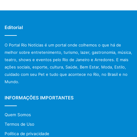
São enviados principalmente por adolescentes ou jovens
adultos.
Portanto, nossa equipe se perguntou:
Editorial
Como sua empresa pode aplicar uma estratégia de
O Portal Rio Notícias é um portal onde colhemos o que há de
marketing séria neste contexto?
melhor sobre entretenimento, turismo, lazer, gastronomia, música,
teatro, shows e eventos pelo Rio de Janeiro e Arredores. E mais
Pense na sua Persona
ações sociais, esporte, cultura, Saúde, Bem Estar, Moda, Estilo,
cuidado com seu Pet e tudo que acontece no Rio, no Brasil e no
Se uma de suas personas coincidir com esses millennials
Mundo.
(cerca de 18-24 anos), ótimo!
INFORMAÇÕES IMPORTANTES
Algumas hipóteses podem aparecer timidamente; mas e se
não fosse assim?
Quem Somos
Termos de Uso
E, em qualquer caso, seja esperto.
Política de privacidade