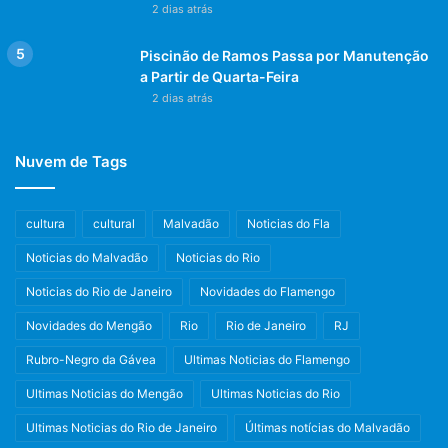
2 dias atrás
Piscinão de Ramos Passa por Manutenção
a Partir de Quarta-Feira
2 dias atrás
Nuvem de Tags
imagem: Canva.com
cultura
cultural
Malvadão
Noticias do Fla
Noticias do Malvadão
Noticias do Rio
Produza conteúdo
Noticias do Rio de Janeiro
Novidades do Flamengo
Você logo descobrirá que as formas tradicionais de
Novidades do Mengão
Rio
Rio de Janeiro
RJ
publicidade não funcionam no YouTube.
Rubro-Negro da Gávea
Ultimas Noticias do Flamengo
Você precisará experimentar outras maneiras de anunciar
Ultimas Noticias do Mengão
Ultimas Noticias do Rio
seu e-commerce, site ou empresa.
Ultimas Noticias do Rio de Janeiro
Últimas notícias do Malvadão