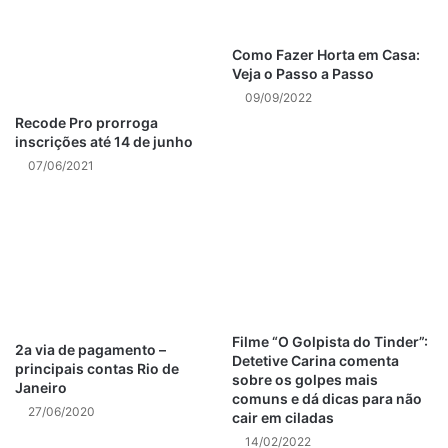
O fato interessante é também que esses olhos não
Como Fazer Horta em Casa:
pertencem apenas a uma determinada categoria de
Veja o Passo a Passo
pessoas.
09/09/2022
Recode Pro prorroga
Entretanto, a todos os grupos demográficos.
inscrições até 14 de junho
07/06/2021
Certamente você entenderá o que isso pode significar
para o Marketing da sua empresa.
Ou seja, como você usa esse canal de forma eficaz para
promover e expandir seus negócios? Vamos navegar um
pouco pelos canais dessa Rede Social e ver o que
podemos entender.
Filme “O Golpista do Tinder”:
2a via de pagamento –
Detetive Carina comenta
principais contas Rio de
sobre os golpes mais
O YouTube está repleto de vídeos bizarros, muitas vezes
Janeiro
comuns e dá dicas para não
frívolos e às vezes até sem sentido.
27/06/2020
cair em ciladas
14/02/2022