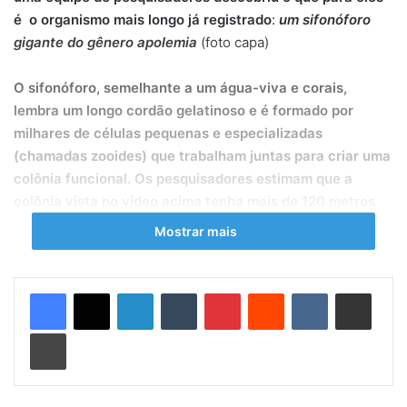
é o organismo mais longo já registrado
:
um sifonóforo
gigante do gênero apolemia
(foto capa)
O sifonóforo, semelhante a um água-viva e corais,
lembra um longo cordão gelatinoso e é formado por
milhares de células pequenas e especializadas
(chamadas zooides) que trabalham juntas para criar uma
colônia funcional. Os pesquisadores estimam que a
colônia vista no vídeo acima tenha mais de 120 metros
de comprimento. Os cientistas observaram até 30 novas
Mostrar mais
espécies e também avistaram uma lula de polvo
bioluminescente, um pepino de cauda longa e várias
espécies de moluscos, cracas e lagostas. Suas
Linkedin
Tumblr
Pinterest
Reddit
VK
Compartilhar via e-mail
descobertas serão adicionadas ao conhecimento
Imprimir
existente do oceano profundo, ao gerenciamento de
áreas protegidas e surpreendeu a comunidade científica