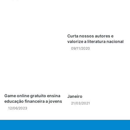
enorme. E não apenas enorme, a colônia está exibindo
um comportamento impressionante: de caça –
disse
Rebecca Helm, professora assistente da Universidade da
Carolina do Norte Asheville, que assistiu ao vídeo da SOI,
em um tópico no Twitter.
Curta nossos autores e
valorize a literatura nacional
* Fonte: Newsweek
09/11/2020
Game online gratuito ensina
Janeiro
educação financeira a jovens
21/03/2021
12/06/2023