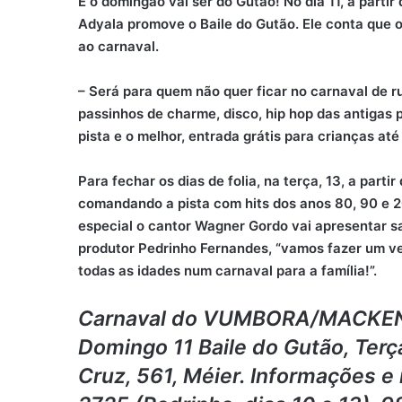
E o domingão vai ser do Gutão! No dia 11, a parti
Adyala promove o Baile do Gutão. Ele conta que 
ao carnaval.
– Será para quem não quer ficar no carnaval de r
passinhos de charme, disco, hip hop das antigas 
pista e o melhor, entrada grátis para crianças até
Para fechar os dias de folia, na terça, 13, a par
comandando a pista com hits dos anos 80, 90 e 2
especial o cantor Wagner Gordo vai apresentar 
produtor Pedrinho Fernandes, “vamos fazer um ve
todas as idades num carnaval para a família!”.
Carnaval do VUMBORA/MACKENZIE
Domingo 11 Baile do Gutão, Terça
Cruz, 561, Méier. Informações 