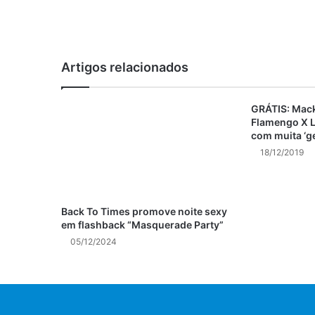
Artigos relacionados
GRÁTIS: Mack
Flamengo X L
com muita ‘g
18/12/2019
Back To Times promove noite sexy
em flashback “Masquerade Party”
05/12/2024