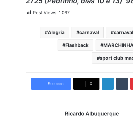
2725 (Pedrinho, dias 10 e 13) 9
Post Views:
1.067
Alegria
carnaval
carnaval
Flashback
MARCHINH
sport club ma
Linkedin
Tumblr
Facebook
X
Ricardo Albuquerque