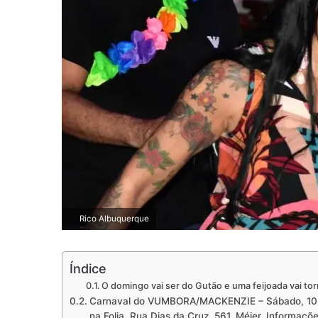
Rico Albuquerque
Índice
O domingo vai ser do Gutão e uma feijoada vai tor
Carnaval do VUMBORA/MACKENZIE – Sábado, 10, C
na Folia. Rua Dias da Cruz, 561, Méier. Informaç