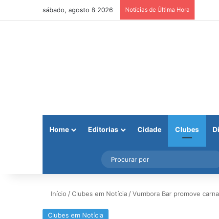
sábado, agosto 8 2026
Notícias de Última Hora
Home
Editorias
Cidade
Clubes
D
Facebook
X
Instagram
Barra Lateral
Início
/
Clubes em Notícia
/
Vumbora Bar promove carnav
Clubes em Notícia