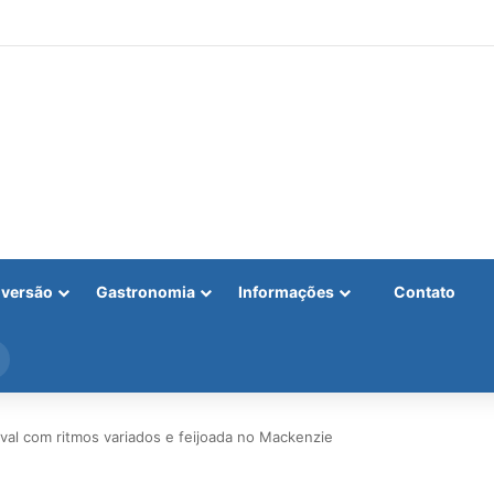
iversão
Gastronomia
Informações
Contato
Procurar
por
al com ritmos variados e feijoada no Mackenzie