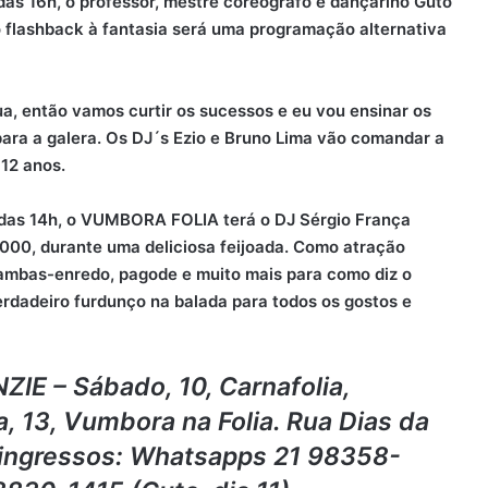
r das 16h, o professor, mestre coreógrafo e dançarino Guto
o flashback à fantasia será uma programação alternativa
ua, então vamos curtir os sucessos e eu vou ensinar os
para a galera. Os DJ´s Ezio e Bruno Lima vão comandar a
 12 anos.
tir das 14h, o VUMBORA FOLIA terá o DJ Sérgio França
000, durante uma deliciosa feijoada. Como atração
sambas-enredo, pagode e muito mais para como diz o
rdadeiro furdunço na balada para todos os gostos e
 – Sábado, 10, Carnafolia,
, 13, Vumbora na Folia. Rua Dias da
e ingressos: Whatsapps 21 98358-