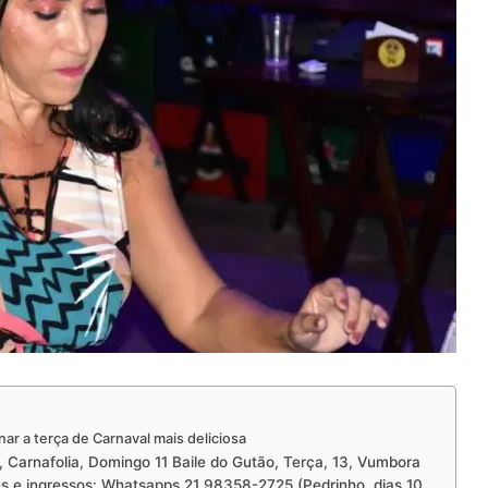
nar a terça de Carnaval mais deliciosa
arnafolia, Domingo 11 Baile do Gutão, Terça, 13, Vumbora
ões e ingressos: Whatsapps 21 98358-2725 (Pedrinho, dias 10