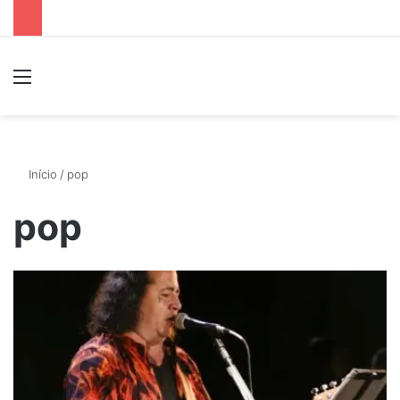
Menu
P
Início
/
pop
pop