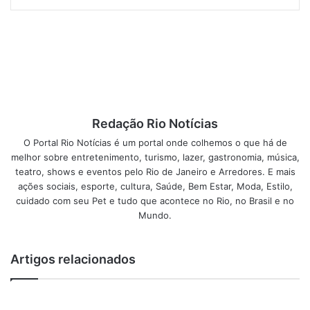
Serviço Via 44:
Endereço: Rua Visconde de Pirajá, 44, Loja B
Redação Rio Notícias
Telefone: 2227-1477 ou 2227-1478
O Portal Rio Notícias é um portal onde colhemos o que há de
melhor sobre entretenimento, turismo, lazer, gastronomia, música,
Horário de funcionamento: aberto todos os dias, das 12 à
teatro, shows e eventos pelo Rio de Janeiro e Arredores. E mais
meia-noite
ações sociais, esporte, cultura, Saúde, Bem Estar, Moda, Estilo,
cuidado com seu Pet e tudo que acontece no Rio, no Brasil e no
Mundo.
Capacidade: 32 lugares
Formas de pagamento: Cartões débito: Rede Shop e Visa
Artigos relacionados
Electron. Cartões de crédito: Mastercard, Amex e Visa.
Visa-vale e Ticket Refeição.