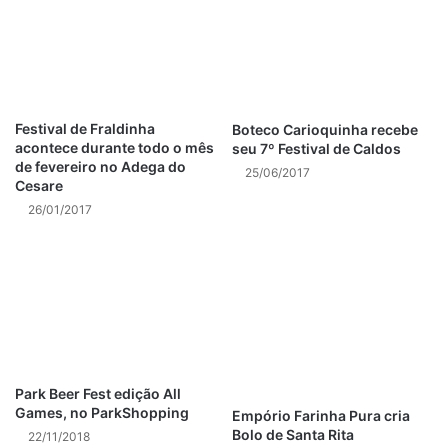
Entrega à domicilio. Não tem manobrista.
Post Views:
923
Festival de Fraldinha
Boteco Carioquinha recebe
acontece durante todo o mês
seu 7º Festival de Caldos
de fevereiro no Adega do
25/06/2017
Cesare
26/01/2017
Park Beer Fest edição All
Games, no ParkShopping
Empório Farinha Pura cria
Bolo de Santa Rita
22/11/2018