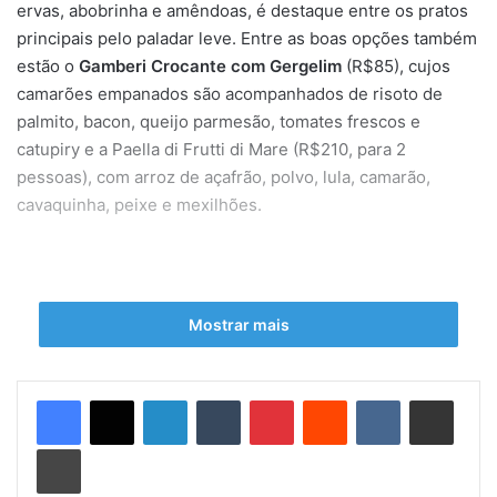
ervas, abobrinha e amêndoas, é destaque entre os pratos
principais pelo paladar leve. Entre as boas opções também
estão o
Gamberi Crocante com Gergelim
(R$85), cujos
camarões empanados são acompanhados de risoto de
palmito, bacon, queijo parmesão, tomates frescos e
catupiry e a Paella di Frutti di Mare (R$210, para 2
pessoas), com arroz de açafrão, polvo, lula, camarão,
cavaquinha, peixe e mexilhões.
Mostrar mais
Linkedin
Tumblr
Pinterest
Reddit
VK
Compartilhar via e-mail
Imprimir