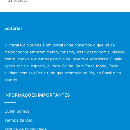
23/07/2022
ventosaterapia é conta- indicada para casos de febre alta,
infecções e estágios virais, convulsões, cólicas, alergias
na pele ou inflamações ulceradas, na região lombar e
abdominal em gravidez e em casos de câncer.
Editorial
Vale lembrar ainda que qualquer terapia deve ser
O Portal Rio Notícias é um portal onde colhemos o que há de
conciliada com uma alimentação saudável e a prática de
melhor sobre entretenimento, turismo, lazer, gastronomia, música,
exercícios. Combinando estes cuidados conseguimos
teatro, shows e eventos pelo Rio de Janeiro e Arredores. E mais
harmonização energética e melhoramos o funcionamento
ações sociais, esporte, cultura, Saúde, Bem Estar, Moda, Estilo,
geral do corpo.
cuidado com seu Pet e tudo que acontece no Rio, no Brasil e no
Mundo.
Keitty Fernandes, Jornalista e Terapeuta Holística.
INFORMAÇÕES IMPORTANTES
https://keittyterapeutacorporal.com.br
https://www.facebook.com/keittyterapeutacorporal
Quem Somos
Termos de Uso
Depois de uma boa ventosaterapia, que tal aumentar ainda
mais conforto para o seu dia-a-dia? Sabe como contar com
Política de privacidade