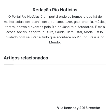
Redação Rio Notícias
A ventosa é indicada para o alívio de dores musculares,
lombalgias, dor abdominal, artrose, artrite, hipertensão
O Portal Rio Notícias é um portal onde colhemos o que há de
melhor sobre entretenimento, turismo, lazer, gastronomia, música,
arterial, melhora o sistema circulatório, redução de celulite
teatro, shows e eventos pelo Rio de Janeiro e Arredores. E mais
e gordura localizada. Cada tratamento tem um ponto e um
ações sociais, esporte, cultura, Saúde, Bem Estar, Moda, Estilo,
tempo determinado a ser aplicado. Este tempo varia de 15
cuidado com seu Pet e tudo que acontece no Rio, no Brasil e no
a 45 minutos dependendo da patologia e se a intenção é
Mundo.
nutrir, tonificar ou sedar. Ela pode ser usada de forma
estática ou em movimento.
Artigos relacionados
A ventosa em movimento é para o fim de eliminar as
toxinas acumuladas no organismo, além de equilibrar o
funcionamento do intestino. Depois da sucção da pele a
ventosa é movimentada com as duas mãos, passando
pelos meridianos do intestino grosso, delgado e na barriga
em sentido horário. Para o melhor deslisamento e para
potencializar o efeito terapêutico, usamos um óleo
Vila Kennedy 2016 recebe
essencial estimulante. Como resultado, observamos