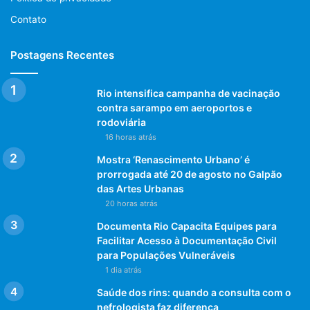
as facilidades de uma excelente
lavanderia
?
Contato
Postagens Recentes
Rio intensifica campanha de vacinação
contra sarampo em aeroportos e
Post Views:
1.147
rodoviária
16 horas atrás
Mostra ‘Renascimento Urbano’ é
prorrogada até 20 de agosto no Galpão
das Artes Urbanas
20 horas atrás
Documenta Rio Capacita Equipes para
Facilitar Acesso à Documentação Civil
para Populações Vulneráveis
1 dia atrás
Saúde dos rins: quando a consulta com o
nefrologista faz diferença