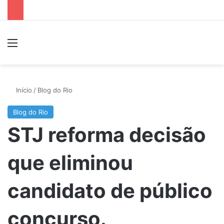
Menu
P
Início
/
Blog do Rio
Blog do Rio
STJ reforma decisão
que eliminou
candidato de público
concurso.