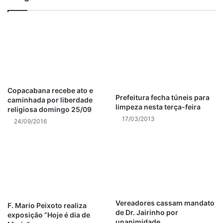
privilégio em detrimento dos outros candidatos.
“Proibir o candidato de assumir o cargo em que logrou
aprovação, só por essa razão, implica em rigor excessivo
da Administração e fere os princípios da razoabilidade e
boa-fé”, afirmou o ministro, concluindo que o ato viola o
direito líquido e certo do recorrente.
Copacabana recebe ato e
Prefeitura fecha túneis para
caminhada por liberdade
A decisão de conceder a segurança para que o candidato
limpeza nesta terça-feira
religiosa domingo 25/09
permaneça no concurso e seja admitido na ordem de
17/03/2013
24/09/2016
classificação foi unânime.
FONTE: STJ
Post Views:
1.150
Vereadores cassam mandato
F. Mario Peixoto realiza
de Dr. Jairinho por
exposição “Hoje é dia de
unanimidade