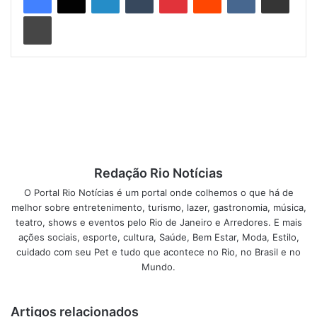
justifica sua eliminação.
Imprimir
Ele ressaltou que a corte já entendeu que o ato
administrativo pode ser objeto do controle jurisdicional
quando ferir o princípio da legalidade, não caracterizando
nenhuma invasão do mérito administrativo.
Princípio da Proporcionalidade/Razoabilidade e Boa-fé.
Para o ministro, no caso julgado, impedir que o candidato
Redação Rio Notícias
continue no certame e venha a exercer sua função é
O Portal Rio Notícias é um portal onde colhemos o que há de
injusto e configura medida desproporcional e incompatível
melhor sobre entretenimento, turismo, lazer, gastronomia, música,
com a finalidade pública perseguida com os concursos
teatro, shows e eventos pelo Rio de Janeiro e Arredores. E mais
públicos.
ações sociais, esporte, cultura, Saúde, Bem Estar, Moda, Estilo,
cuidado com seu Pet e tudo que acontece no Rio, no Brasil e no
O relator afirmou que não defende a dispensa do
Mundo.
candidato de assinar o termo de aceitação, mas enfatizou
que a ausência por comprovada razão médica não constitui
Artigos relacionados