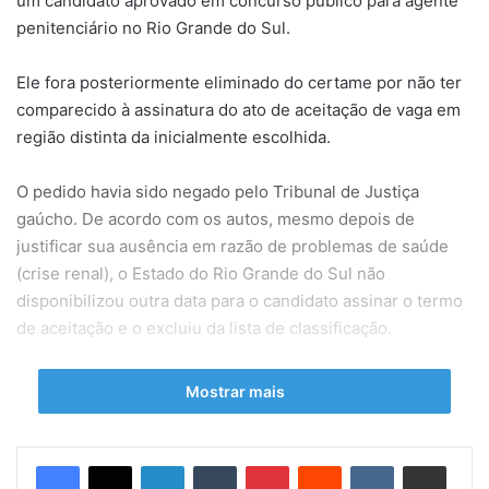
um candidato aprovado em concurso público para agente
penitenciário no Rio Grande do Sul.
Ele fora posteriormente eliminado do certame por não ter
comparecido à assinatura do ato de aceitação de vaga em
região distinta da inicialmente escolhida.
O pedido havia sido negado pelo Tribunal de Justiça
gaúcho. De acordo com os autos, mesmo depois de
justificar sua ausência em razão de problemas de saúde
(crise renal), o Estado do Rio Grande do Sul não
disponibilizou outra data para o candidato assinar o termo
de aceitação e o excluiu da lista de classificação.
Segundo o relator, ministro Napoleão Nunes Maia Filho, é
Mostrar mais
certo que o edital prevê a exclusão do candidato que não
comparecer ao local, data e horário previstos para a
assinatura do documento, mas a peculiaridade do caso não
Linkedin
Tumblr
Pinterest
Reddit
VK
Compartilhar via e-mail