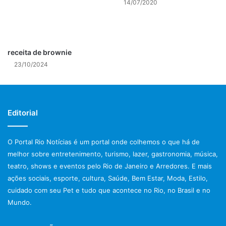
14/07/2020
3. Guarde em pote hermético por até um mês em
temperatura ambiente.
receita de brownie​
23/10/2024
*Fudge de chocolate com castanha de caju:
1. Em um bowl médio de vidro, adicione o
Chocolate
Editorial
Melken Meio Amargo Zero Açúcar
e leve ao micro-ondas
em potência média por 1 minuto ou até que derreta por
O Portal Rio Notícias é um portal onde colhemos o que há de
completo.
melhor sobre entretenimento, turismo, lazer, gastronomia, música,
teatro, shows e eventos pelo Rio de Janeiro e Arredores. E mais
2. Adicione a pasta de castanha de caju caseira, as
ações sociais, esporte, cultura, Saúde, Bem Estar, Moda, Estilo,
castanhas de caju picadas, o xilitol e misture.
cuidado com seu Pet e tudo que acontece no Rio, no Brasil e no
Mundo.
3. Forre uma forma 20 x 20 com plástico filme e coloque o
fudge e alise com uma espátula. Leve à geladeira por 1