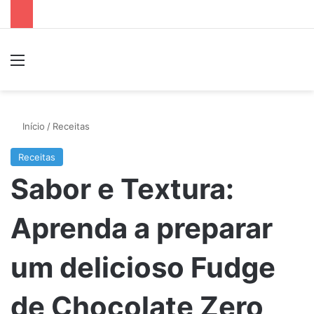
Menu
P
Início
/
Receitas
Receitas
Sabor e Textura:
Aprenda a preparar
um delicioso Fudge
de Chocolate Zero