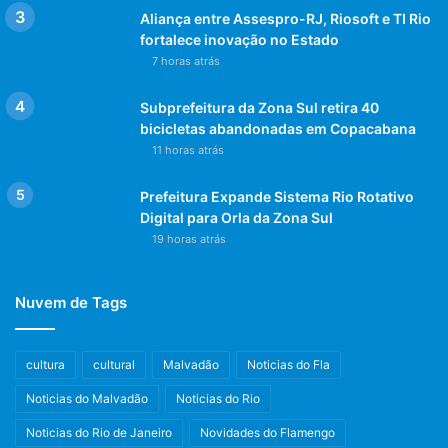
Post Views:
977
Aliança entre Assespro-RJ, Riosoft e TI Rio
fortalece inovação no Estado
7 horas atrás
FUDGE DE CHOCOLATE
Subprefeitura da Zona Sul retira 40
FUDGE DE CHOCOLATE ZERO AÇÚCAR COM
bicicletas abandonadas em Copacabana
CASTANHA DE CAJU
11 horas atrás
Prefeitura Expande Sistema Rio Rotativo
Digital para Orla da Zona Sul
19 horas atrás
Nuvem de Tags
cultura
cultural
Malvadão
Noticias do Fla
Noticias do Malvadão
Noticias do Rio
Noticias do Rio de Janeiro
Novidades do Flamengo