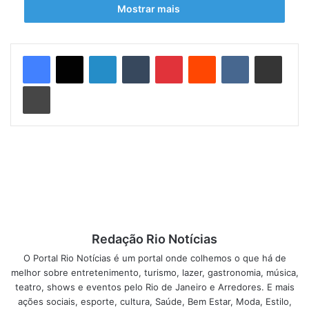
CASTANHA DE CAJU
Mostrar mais
Tempo de preparo
: 1 hora e 40 minutos |
Rendimento
: 12
porções
Linkedin
Tumblr
Pinterest
Reddit
VK
Compartilhar via e-mail
Imprimir
INGREDIENTES
:
*Pasta de castanha de caju:
600 g de castanha de caju
*Fudge:
240 g de
Chocolate Melken Meio Amargo Zero Açúcar
Redação Rio Notícias
O Portal Rio Notícias é um portal onde colhemos o que há de
220 g de pasta de castanha de caju caseira
melhor sobre entretenimento, turismo, lazer, gastronomia, música,
teatro, shows e eventos pelo Rio de Janeiro e Arredores. E mais
80 g de castanha de caju torrada em pedaços
ações sociais, esporte, cultura, Saúde, Bem Estar, Moda, Estilo,