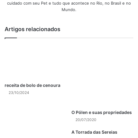
cuidado com seu Pet e tudo que acontece no Rio, no Brasil e no
30 g de xilitol
Mundo.
Artigos relacionados
MODO DE PREPARO:
*Pasta de castanha de caju:
receita de bolo de cenoura​
1. Em uma assadeira, coloque as castanhas de caju e leve
23/10/2024
ao forno pré-aquecido a 160 °C por 10 minutos ou até que
fiquem levemente douradas.
O Pólen e suas propriedades
2. Em seguida, em um processador de alimentos bata até
20/07/2020
obter uma mistura homogênea (o processo demora
A Torrada das Sereias
dependendo do tipo de aparelho).