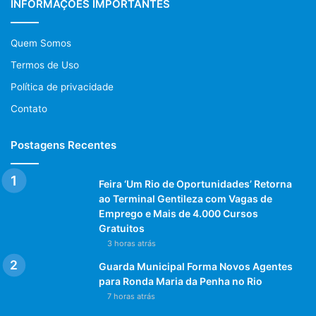
INFORMAÇÕES IMPORTANTES
hora ou até que esteja firme.
4. Corte em quadradinhos e sirva.
Quem Somos
Termos de Uso
Política de privacidade
Contato
Conheça a Harald:
Postagens Recentes
Líder no mercado de coberturas, a Harald é uma das
principais marcas de chocolates para transformação e
referência para o mercado especializado, food service e
Feira ‘Um Rio de Oportunidades’ Retorna
ao Terminal Gentileza com Vagas de
cash & carry. No seu portfólio, a Harald conta com as
Emprego e Mais de 4.000 Cursos
marcas Unique, Melken, TOP, Confeiteiro e Inovare.
Gratuitos
Fundada em 1982, a empresa faz parte desde 2015 do
3 horas atrás
grupo Fuji Oil, gigante japonesa de atuação global.
Guarda Municipal Forma Novos Agentes
para Ronda Maria da Penha no Rio
7 horas atrás