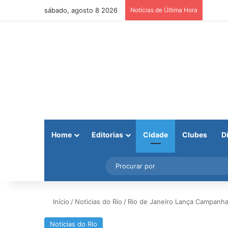
sábado, agosto 8 2026
Notícias de Última Hora
Home
Editorias
Cidade
Clubes
D
Facebook
X
Instagram
Barra Lateral
Início
/
Noticias do Rio
/
Rio de Janeiro Lança Campanha
Noticias do Rio