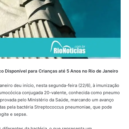
o Disponível para Crianças até 5 Anos no Rio de Janeiro
neiro deu início, nesta segunda-feira (22/6), à imunização
pneumocócica conjugada 20-valente, conhecida como pneumo
oi aprovada pelo Ministério da Saúde, marcando um avanço
adas pela bactéria Streptococcus pneumoniae, que pode
ngite e sepse.
s diferentes da bactéria, o que representa um