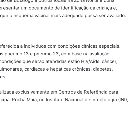
ão de Botafogo e outros locais na Zona Norte e Zona
resentar um documento de identificação da criança e,
 que o esquema vacinal mais adequado possa ser avaliado.
erecida a indivíduos com condições clínicas especiais.
inas pneumo 13 e pneumo 23, com base na avaliação
condições que serão atendidas estão HIV/Aids, câncer,
ulmonares, cardíacas e hepáticas crônicas, diabetes,
es.
ealizada exclusivamente em Centros de Referência para
ipal Rocha Maia, no Instituto Nacional de Infectologia (INI),