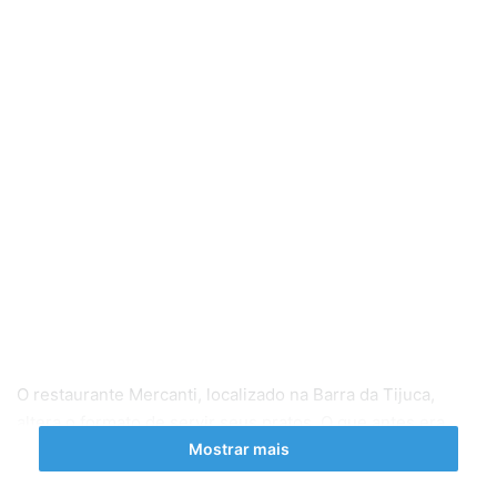
O restaurante Mercanti, localizado na Barra da Tijuca,
altera o formato de servir seus pratos. O que antes era
Mostrar mais
uma carne seguida de mais dois acompanhamentos, agora
tem uma lógica mais preocupada em evitar o desperdício e