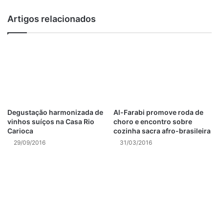
quantidade de opções disponíveis no cardápio.
Artigos relacionados
SERVIÇO:
Endereço: Av. Lúcio Costa, 6250
Tel: (21) 2433-2498
www.restaurantemercanti.com.br
Foto1: Prime Rib – corte, R$ 110,00, 700g de carne. A carne
mais nobre da casa
Foto2: Camarão Marino – entrada, R$ 55,00
Al-Farabi promove roda de
Degustação harmonizada de
choro e encontro sobre
vinhos suíços na Casa Rio
Post Views:
966
cozinha sacra afro-brasileira
Carioca
31/03/2016
29/09/2016