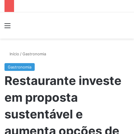
Menu
P
Início
/
Gastronomia
Gastronomia
Restaurante investe
em proposta
sustentável e
aumenta opções de