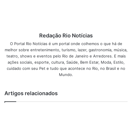
CUIDADOR DE IDOSOS
Redação Rio Notícias
Afinal, O que faz um cuidador
O Portal Rio Notícias é um portal onde colhemos o que há de
de idoso?
melhor sobre entretenimento, turismo, lazer, gastronomia, música,
teatro, shows e eventos pelo Rio de Janeiro e Arredores. E mais
ações sociais, esporte, cultura, Saúde, Bem Estar, Moda, Estilo,
Ele é responsável por tudo que for pertinente ao idoso no
cuidado com seu Pet e tudo que acontece no Rio, no Brasil e no
âmbito pessoal e, também, no espaço físico, incluindo
Mundo.
cuidados com a nutrição.
Artigos relacionados
Ao contratar um
cuidador de idoso
, é garantida a
segurança e os cuidados de forma geral. O familiar recebe
a atenção da equipe em sua amplitude do cuidar.
Tem uma gerência de acordo com a patologia do idoso.
Mas basicamente inclui: