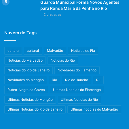
contrato de prestação de serviço entre a cooperativa
Guarda Municipal Forma Novos Agentes
e o cliente, isenta o contratante de qualquer vínculo
para Ronda Maria da Penha no Rio
trabalhista com na equipe montada;
2 dias atrás
a responsabilidade de todos os encargos é
exclusivamente da contratada.
Nuvem de Tags
Mas quando é o momento certo para
cultura
cultural
Malvadão
Noticias do Fla
contratá-lo?
Noticias do Malvadão
Noticias do Rio
Acredita-se que o momento mais indicado é quando o
Noticias do Rio de Janeiro
Novidades do Flamengo
idoso começa a falhar em suas atividades mais comuns,
como cozinhar, se locomover e se alimentar.
Novidades do Mengão
Rio
Rio de Janeiro
RJ
Rubro-Negro da Gávea
Ultimas Noticias do Flamengo
Emagrecimento e quedas constantes, são alguns dos
Ultimas Noticias do Mengão
Ultimas Noticias do Rio
fatores externos que indicam que algo de errado está
acontecendo.
Ultimas Noticias do Rio de Janeiro
Últimas notícias do Malvadão
Em geral, o idoso tem dificuldade de reconhecer que