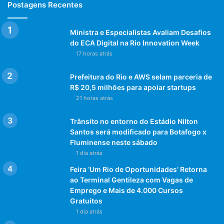
minimizando suas impossibilidades é o papel principal de
Postagens Recentes
um cuidador de idosos.
Ministra e Especialistas Avaliam Desafios
O principal papel do cuidador é oferecer todo o suporte e
do ECA Digital na Rio Innovation Week
cuidados indispensáveis. “Ao contratar um cuidador, nosso
17 horas atrás
objetivo deve ser garantir a melhor qualidade de vida
Prefeitura do Rio e AWS selam parceria de
possível para o idoso que será cuidado”.Explica Edvânia
R$ 20,5 milhões para apoiar startups
Toledo, presidente da Cooperativa Auxilium.
21 horas atrás
Quais as vantagens de contratar uma
Trânsito no entorno do Estádio Nilton
empresa de cuidadores de idosos?
Santos será modificado para Botafogo x
Fluminense neste sábado
Ter profissionais capacitados e treinados para
1 dia atrás
orientar em qualquer intercorrência;
Feira ‘Um Rio de Oportunidades’ Retorna
ao Terminal Gentileza com Vagas de
ter profissionais com jornada de trabalho em regime
Emprego e Mais de 4.000 Cursos
de plantão de 24/48h e 12/36;
Gratuitos
monitoramento 24 horas;
1 dia atrás