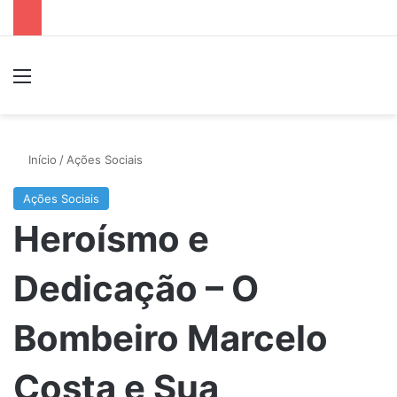
Menu
P
Início
/
Ações Sociais
Ações Sociais
Heroísmo e
Dedicação – O
Bombeiro Marcelo
Costa e Sua