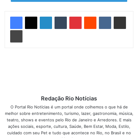
impressionante lista de elogios de autoridades, incluindo o
governador do estado e seus superiores.
Linkedin
Tumblr
Pinterest
Reddit
VK
Compartilhar via e-mail
Imprimir
Redação Rio Notícias
O Portal Rio Notícias é um portal onde colhemos o que há de
melhor sobre entretenimento, turismo, lazer, gastronomia, música,
Entre seus feitos mais significativos, destacam-se
teatro, shows e eventos pelo Rio de Janeiro e Arredores. E mais
ações sociais, esporte, cultura, Saúde, Bem Estar, Moda, Estilo,
operações de resgate que envolveram incêndios de
cuidado com seu Pet e tudo que acontece no Rio, no Brasil e no
grandes proporções, como o incêndio no depósito das