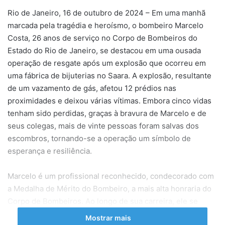
Rio de Janeiro, 16 de outubro de 2024 – Em uma manhã
marcada pela tragédia e heroísmo, o bombeiro Marcelo
Costa, 26 anos de serviço no Corpo de Bombeiros do
Estado do Rio de Janeiro, se destacou em uma ousada
operação de resgate após um explosão que ocorreu em
uma fábrica de bijuterias no Saara. A explosão, resultante
de um vazamento de gás, afetou 12 prédios nas
proximidades e deixou várias vítimas. Embora cinco vidas
tenham sido perdidas, graças à bravura de Marcelo e de
seus colegas, mais de vinte pessoas foram salvas dos
escombros, tornando-se a operação um símbolo de
esperança e resiliência.
Marcelo é um profissional reconhecido, condecorado com
a Medalha de Mérito do Bombeiro, a mais alta honraria do
Corpo de Bombeiros. Ao longo de sua carreira, ele se
destacou em diversos salvamentos, acumulando uma
Mostrar mais