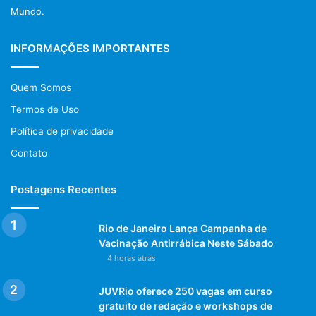
Mundo.
INFORMAÇÕES IMPORTANTES
Quem Somos
Com um histórico repleto de bravura, emoção e muita
solidariedade, Marcelo Costa se torna um exemplo vivo do
Termos de Uso
verdadeiro espírito do Corpo de Bombeiros, sempre
Política de privacidade
pronto para agir em favor do próximo. Sua história é uma
Contato
inspiração para todos, mostrando que, mesmo diante da
tragédia, a determinação e o amor pelo ofício podem trazer
Postagens Recentes
resultados incríveis. A luta do dia a dia pelo bem-estar da
sociedade continua, e Marcelo está lá, pronto para
Rio de Janeiro Lança Campanha de
enfrentar novos desafios.
Vacinação Antirrábica Neste Sábado
4 horas atrás
Post Views:
1.174
JUVRio oferece 250 vagas em curso
gratuito de redação e workshops de