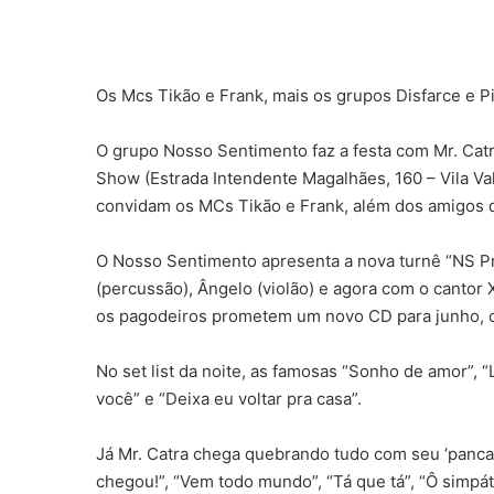
Os Mcs Tikão e Frank, mais os grupos Disfarce e P
O grupo Nosso Sentimento faz a festa com Mr. Catr
Show (Estrada Intendente Magalhães, 160 – Vila Val
convidam os MCs Tikão e Frank, além dos amigos d
O Nosso Sentimento apresenta a nova turnê “NS Pr
(percussão), Ângelo (violão) e agora com o cantor
os pagodeiros prometem um novo CD para junho, c
No set list da noite, as famosas “Sonho de amor”, “
você” e “Deixa eu voltar pra casa”.
Já Mr. Catra chega quebrando tudo com seu ‘pancad
chegou!”, “Vem todo mundo”, “Tá que tá”, “Ô simpáti