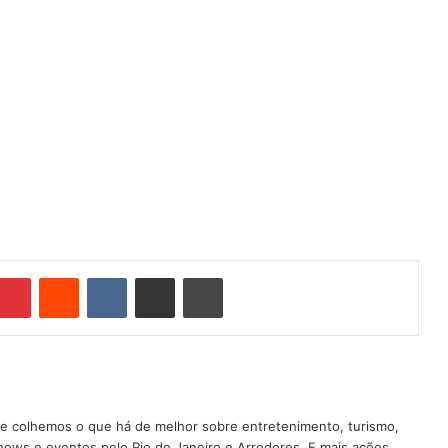
Pinterest
Reddit
VK
Compartilhar via e-mail
Imprimir
nde colhemos o que há de melhor sobre entretenimento, turismo,
shows e eventos pelo Rio de Janeiro e Arredores. E mais ações