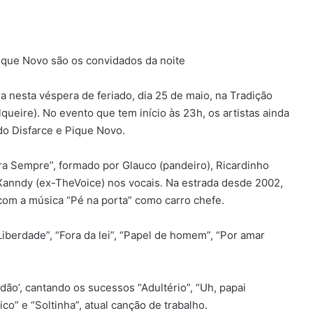
ique Novo são os convidados da noite
a nesta véspera de feriado, dia 25 de maio, na Tradição
queire). No evento que tem início às 23h, os artistas ainda
o Disfarce e Pique Novo.
a Sempre”, formado por Glauco (pandeiro), Ricardinho
 Xanndy (ex-TheVoice) nos vocais. Na estrada desde 2002,
om a música “Pé na porta” como carro chefe.
Liberdade”, “Fora da lei”, “Papel de homem”, “Por amar
ão’, cantando os sucessos “Adultério”, “Uh, papai
co” e “Soltinha”, atual canção de trabalho.