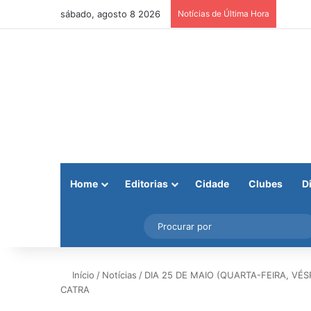
sábado, agosto 8 2026
Notícias de Última Hora
Home
Editorias
Cidade
Clubes
D
Facebook
X
Instagram
Barra Lateral
Início
/
Notícias
/
DIA 25 DE MAIO (QUARTA-FEIRA, VÉ
CATRA