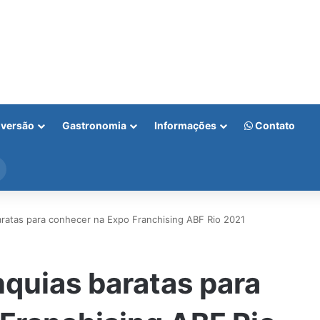
iversão
Gastronomia
Informações
Contato
Procurar
por
aratas para conhecer na Expo Franchising ABF Rio 2021
nquias baratas para