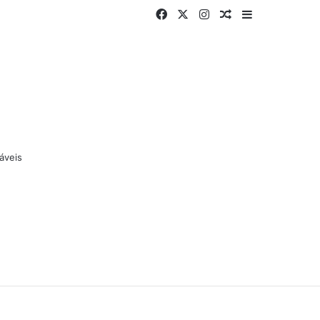
Facebook
X
Instagram
Artigo aleatório
Barra Latera
áveis