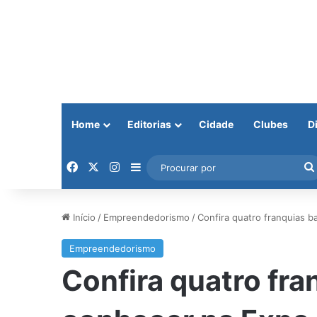
Home
Editorias
Cidade
Clubes
D
Facebook
X
Instagram
Barra Lateral
Início
/
Empreendedorismo
/
Confira quatro franquias b
Empreendedorismo
Confira quatro fra