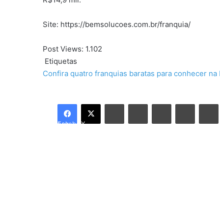
Site: https://bemsolucoes.com.br/franquia/
Post Views:
1.102
Etiquetas
Confira quatro franquias baratas para conhecer na
Linkedin
Tumblr
Pinterest
Reddit
Facebook
X