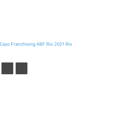
 Expo Franchising ABF Rio 2021
Rio
VK
Compartilhar via e-mail
Imprimir