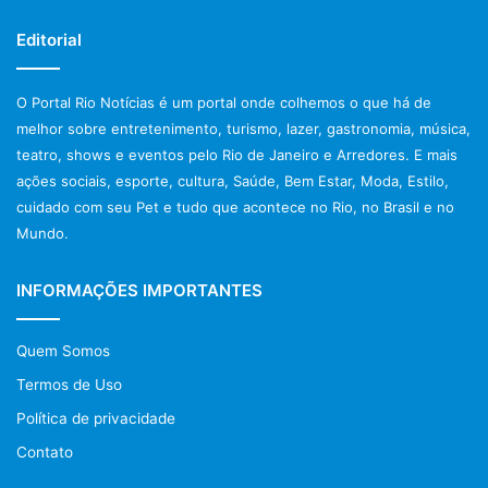
Mais informações e reservas: (21) 970779585
Editorial
Redes sociais:
O Portal Rio Notícias é um portal onde colhemos o que há de
Facebook – www.facebook.com/charpenelcanta
melhor sobre entretenimento, turismo, lazer, gastronomia, música,
teatro, shows e eventos pelo Rio de Janeiro e Arredores. E mais
Instagram – https://www.instagram.com/charpenelcanta
ações sociais, esporte, cultura, Saúde, Bem Estar, Moda, Estilo,
cuidado com seu Pet e tudo que acontece no Rio, no Brasil e no
Youtube – https://www.youtube.com/c/Charpenelcanta?
Mundo.
sub_confirmation=1
INFORMAÇÕES IMPORTANTES
Post Views:
966
Quem Somos
Beco das Garrafas
bossa nova
Termos de Uso
Política de privacidade
Bottle’s Bar
Cantor
Charpenel
Contato
clássicos da Bossa Nova
Copa