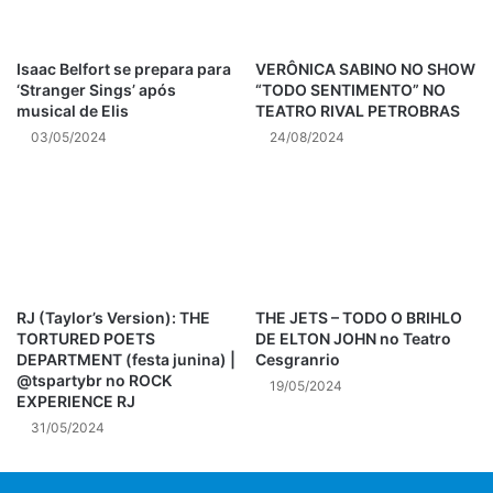
Coleciona colaborações com diversos projetos e artistas,
como Claudette Soares, Jorge Vercillo, Leila Maria, Rosana
Isaac Belfort se prepara para
VERÔNICA SABINO NO SHOW
e Luciano Bruno, destacando-se sempre pela
‘Stranger Sings’ após
“TODO SENTIMENTO” NO
versatilidade.
musical de Elis
TEATRO RIVAL PETROBRAS
03/05/2024
24/08/2024
Serviço:
Show: Charpenel em Bossa Nova
Local: Bottle’s Bar – Beco das Garrafas, rua Duvivier, 37,
Copacabana, Rio de Janeiro – RJ
RJ (Taylor’s Version): THE
THE JETS – TODO O BRIHLO
TORTURED POETS
DE ELTON JOHN no Teatro
Data: 25 de março, sábado
DEPARTMENT (festa junina) |
Cesgranrio
@tspartybr no ROCK
19/05/2024
Horário: 19h
EXPERIENCE RJ
31/05/2024
Entrada: R$ 50