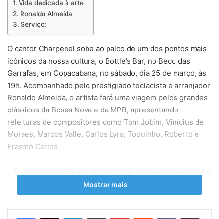
Vida dedicada à arte
Ronaldo Almeida
Serviço:
O cantor Charpenel sobe ao palco de um dos pontos mais
icônicos da nossa cultura, o Bottle’s Bar, no Beco das
Garrafas, em Copacabana, no sábado, dia 25 de março, às
19h. Acompanhado pelo prestigiado tecladista e arranjador
Ronaldo Almeida, o artista fará uma viagem pelos grandes
clássicos da Bossa Nova e da MPB, apresentando
releituras de compositores como Tom Jobim, Vinícius de
Moraes, Marcos Valle, Carlos Lyra, Toquinho, Roberto e
Erasmo Carlos.
– É uma honra estar em um palco tão representativo para a
história da nossa música. E interpretando obras de quem
Mostrar mais
por lá passou e marcou época – exalta Charpenel.
Linkedin
Tumblr
Pinterest
Reddit
VK
Compartilhar via e-mail