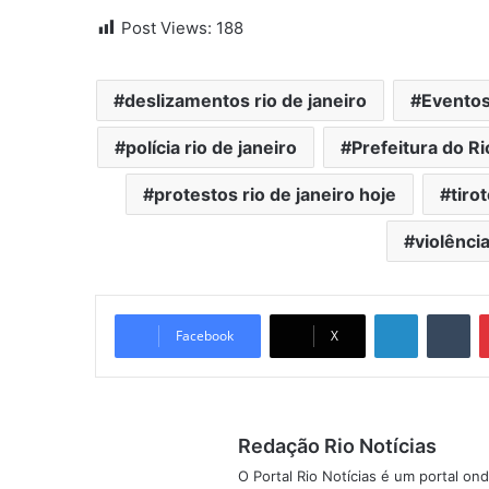
Post Views:
188
deslizamentos rio de janeiro
Eventos
polícia rio de janeiro
Prefeitura do Ri
protestos rio de janeiro hoje
tiro
violência
Linkedin
Tumblr
Facebook
X
Redação Rio Notícias
O Portal Rio Notícias é um portal o