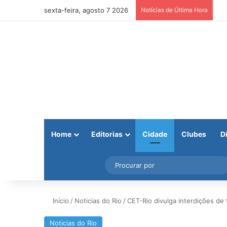
sexta-feira, agosto 7 2026
Notícias de Última Hora
Home
Editorias
Cidade
Clubes
D
Facebook
X
Instagram
Barra Lateral
Início
/
Noticias do Rio
/
CET-Rio divulga interdições de 
Noticias do Rio