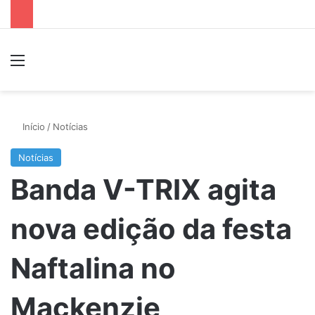
Menu
P
Início
/
Notícias
Notícias
Banda V-TRIX agita
nova edição da festa
Naftalina no
Mackenzie