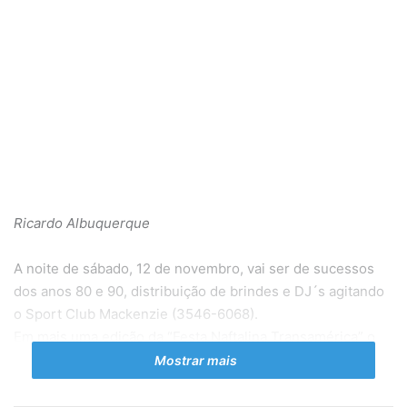
Ricardo Albuquerque
A noite de sábado, 12 de novembro, vai ser de sucessos
dos anos 80 e 90, distribuição de brindes e DJ´s agitando
o Sport Club Mackenzie (3546-6068).
Em mais uma edição da “Festa Naftalina Transamérica” o
público vai se divertir com show da banda V-TRIX
Mostrar mais
apresentando sucessos da Disco anos 70, Legião, Michael
Jackson, Beyoncé, Cazuza, Anitta e mais. A V-TRIX faz um