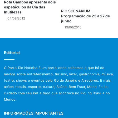
Rota Gamboa apresenta dois
se justificaria a isenção legal. Contudo, a lei é clara e
espetáculos da Cia das
sólida perante a jurisprudência e não exige a prova das
RIO SCENARIUM –
Inutilezas
reciclivas da doença para a referida concessão. Vale
Programação de 23 a 27 de
04/08/2012
junho
lembrar que isso não significa a concessão indiscriminada
19/06/2015
e sem critérios, mas sim a garantir o mínimo existencial de
dignidade ao contribuinte portador do câncer.
Nesse ano, o escritorio realizará no dia 31 de outubro, ato
público de caminhada, no posto 5, na praia da Barra da
Editorial
Tijuca, às 11h, em prol da conscientização e luta pela cura
do câncer de mama. Sendo certo que parte da renda com
O Portal Rio Notícias é um portal onde colhemos o que há de
a aquisição das camisas será doada ao Instituto Nacional
melhor sobre entretenimento, turismo, lazer, gastronomia, música,
do Câncer (INCA RJ).
teatro, shows e eventos pelo Rio de Janeiro e Arredores. E mais
Giselle Farinhas é advogada titular da banca do escritorio
ações sociais, esporte, cultura, Saúde, Bem Estar, Moda, Estilo,
Giselle Farinhas SIA
cuidado com seu Pet e tudo que acontece no Rio, no Brasil e no
Mundo.
Imagem de capa, fonte.: waldryano / www.pixabay.com
Imagem interna, fonte.: Assessora de imprensa Verônica
INFORMAÇÕES IMPORTANTES
Pacheco