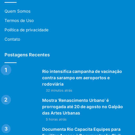
Quem Somos
Termos de Uso
Política de privacidade
Contato
Verônica Pacheco
Jornalista MTB4756-PR
Postagens Recentes
41 3209-8542 / 21 9.6431-9000
redacao@todacomunicacao.com.br
Rio intensifica campanha de vacinação
contra sarampo em aeroportos e
Post Views:
1.016
rodoviária
32 minutos atrás
Mostra ‘Renascimento Urbano’ é
prorrogada até 20 de agosto no Galpão
das Artes Urbanas
5 horas atrás
Documenta Rio Capacita Equipes para