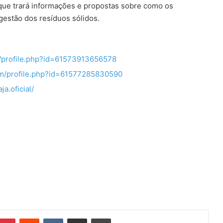
 que trará informações e propostas sobre como os
gestão dos resíduos sólidos.
/profile.php?id=61573913656578
om/profile.php?id=61577285830590
a.oficial/
Pinterest
Reddit
VK
Compartilhar via e-mail
Imprimir