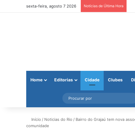
sexta-feira, agosto 7 2026
Notícias de Última Hora
Home
Editorias
Cidade
Clubes
D
Facebook
X
Instagram
Barra Lateral
Início
/
Noticias do Rio
/
Bairro do Grajaú tem nova ass
comunidade