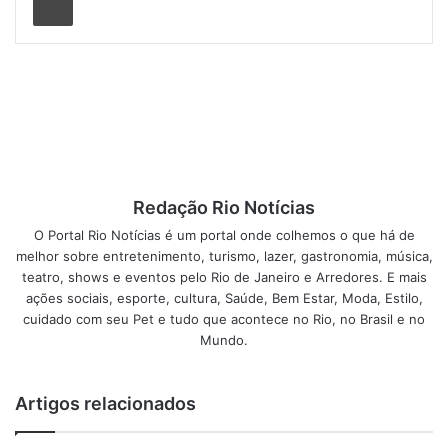
Entre os destaques do passeio, o castelinho neogótico da
ilha chamou a atenção dos jovens. Com sua escadaria em
caracol, torres imponentes e vitrais coloridos, a
construção foi erguida a pedido do imperador Dom Pedro
II. No Torreão, o ponto mais alto do palacete, os jovens
puderam apreciar a vista panorâmica da Baía de
Guanabara, identificando locais como a Ponte Rio-Niterói e
o Museu do Amanhã, além de observarem aviões em
Redação Rio Notícias
aproximação ao Aeroporto Santos Dumont.
O Portal Rio Notícias é um portal onde colhemos o que há de
melhor sobre entretenimento, turismo, lazer, gastronomia, música,
No Salão Nobre, onde ocorreu o famoso baile, os
teatro, shows e eventos pelo Rio de Janeiro e Arredores. E mais
adolescentes foram encantados por valsas que marcaram
ações sociais, esporte, cultura, Saúde, Bem Estar, Moda, Estilo,
a celebração. O guia também compartilhou uma
cuidado com seu Pet e tudo que acontece no Rio, no Brasil e no
curiosidade sobre Dom Pedro II, que, ao tropeçar ao entrar
Mundo.
no salão, fez uma brincadeira sobre a monarquia: “tropeça,
mas não cai”. O clima leve e divertido contribuiu para que
Artigos relacionados
todos rissem e se engajassem na história.