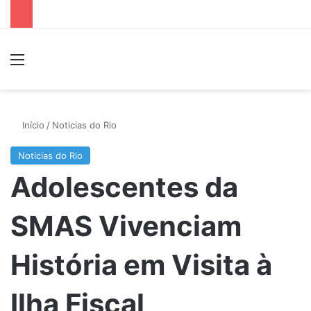
Menu
P
Início
/
Noticias do Rio
Noticias do Rio
Adolescentes da
SMAS Vivenciam
História em Visita à
Ilha Fiscal