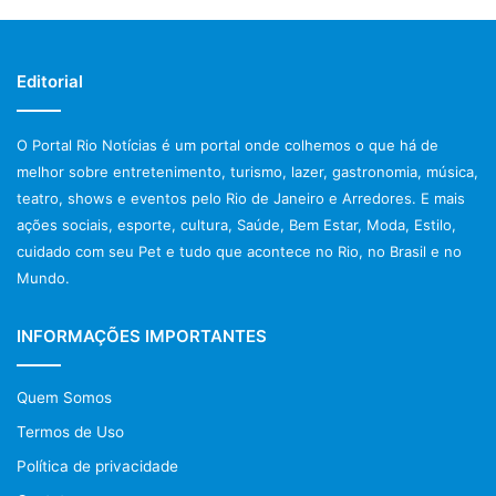
histórica, que, de outra forma, estariam fora de seu
alcance.
Editorial
Post Views:
33
O Portal Rio Notícias é um portal onde colhemos o que há de
melhor sobre entretenimento, turismo, lazer, gastronomia, música,
deslizamentos rio de janeiro
teatro, shows e eventos pelo Rio de Janeiro e Arredores. E mais
Eventos no Rio de Janeiro
ações sociais, esporte, cultura, Saúde, Bem Estar, Moda, Estilo,
cuidado com seu Pet e tudo que acontece no Rio, no Brasil e no
notícias rio de janeiro hoje
Mundo.
polícia rio de janeiro
INFORMAÇÕES IMPORTANTES
Prefeitura do Rio de Janeiro
Quem Somos
previsão do tempo rio de janeiro
Termos de Uso
protestos rio de janeiro hoje
Política de privacidade