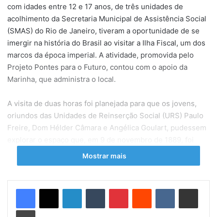
com idades entre 12 e 17 anos, de três unidades de
acolhimento da Secretaria Municipal de Assistência Social
(SMAS) do Rio de Janeiro, tiveram a oportunidade de se
imergir na história do Brasil ao visitar a Ilha Fiscal, um dos
marcos da época imperial. A atividade, promovida pelo
Projeto Pontes para o Futuro, contou com o apoio da
Marinha, que administra o local.
A visita de duas horas foi planejada para que os jovens,
oriundos das Unidades de Reinserção Social (URS) Paulo
Freire, Dom Hélder Câmara e Angélica Goulart, pudessem
explorar o espaço que, em 9 de novembro de 1889, foi
palco do último baile do Império, apenas seis dias antes da
Mostrar mais
Proclamação da República. Recebidos por uma oficial e um
guia da Marinha, os garotos conheceram a importância
histórica do lugar, ouvindo relatos sobre a transição da
Linkedin
Tumblr
Pinterest
Reddit
VK
Compartilhar via e-mail
monarquia para a república.
Imprimir