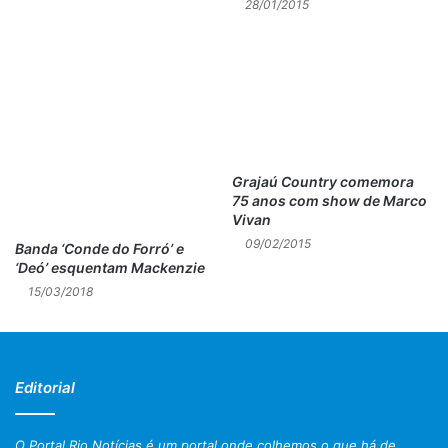
28/01/2015
Grajaú Country comemora
75 anos com show de Marco
Vivan
09/02/2015
Banda ‘Conde do Forró’ e
‘Deó’ esquentam Mackenzie
15/03/2018
Editorial
O Portal Rio Notícias é um portal onde colhemos o que há de