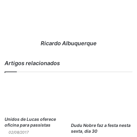
Campanha de doações para a CASA DE LÁZARO, abrigo
de animais – Sábado, 28 de julho, das 10h às 14h. Rua
Fábio da Luz, esquina com Rua Dias da Cruz. Informações
pelos whatsapps: Vanessa Pinto 1 774 292 9236 /
Janaina 21 96844 0084. Casa de Lázaro Tel: 3042-4255
Ricardo Albuquerque
Post Views:
989
Artigos relacionados
Unidos de Lucas oferece
oficina para passistas
Dudu Nobre faz a festa nesta
sexta, dia 30
02/08/2017