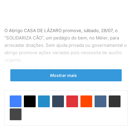
O Abrigo CASA DE LÁZARO promove, sábado, 28/07, o
“SOLIDARIZA CÃO”, um pedágio do bem, no Méier, para
arrecadar doações. Sem ajuda privada ou governamental o
abrigo promove ações variadas pois necessita de auxílio
urgente.
– Precisamos de Ração, material de Limpeza, legumes,
comedouros, cobertas, vassouras, medicamentos (novos e
Mostrar mais
usados), caminhas, por exemplo, além de ajuda financeira
para várias contas mensais. Por sermos um abrigo de
Linkedin
Tumblr
Pinterest
Reddit
VK
Compartilhar via e-mail
passagem também promovemos adoções e estamos
sempre precisando de voluntários – convida a presidente
Imprimir
do abrigo, Vanessa Pinto.
SERVIÇO