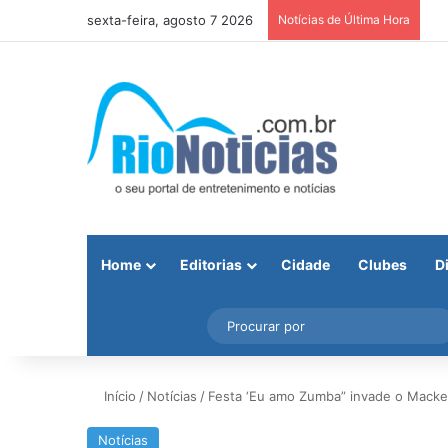
sexta-feira, agosto 7 2026
Notícias de Última Hora
Home
Editorias
Cidade
Clubes
D
Facebook
X
Instagram
Barra Lateral
Início
/
Notícias
/
Festa ‘Eu amo Zumba” invade o Macken
Notícias