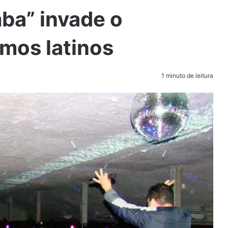
ba” invade o
mos latinos
1 minuto de leitura