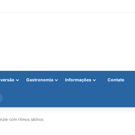
iversão
Gastronomia
Informações
Contato
Procurar
por
zie com ritmos latinos