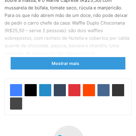
sobre a massa, e o Waffle Caprese (R$23,50) com
mussarela de búfala, tomate seco, rúcula e manjericão.
Para os que não abrem mão de um doce, não pode deixar
de pedir o carro chefe da casa: Waffle Duplo Choconana
(R$25,50 – serve 2 pessoas): são dois waffles
sobrepostos, com recheio de Nutella e cobertos por calda
quente de chocolate, paçoca, banana e chantilly. Uma
explosão de sabores de dar água na boca!
Mostrar mais
Você conhece o
Pottenzzacoffee
?
Sonetto Caffé
Linkedin
Tumblr
Pinterest
Reddit
VK
Compartilhar via e-mail
Endereço:
Rua da Passagem 143 Loja E – Botafogo – Rio
Imprimir
de Janeiro
Telefone:
(21) 3259-4695
Número de lugares:
28 pessoas
Horário de funcionamento:
das 9h às 21h, de segunda a
sábado