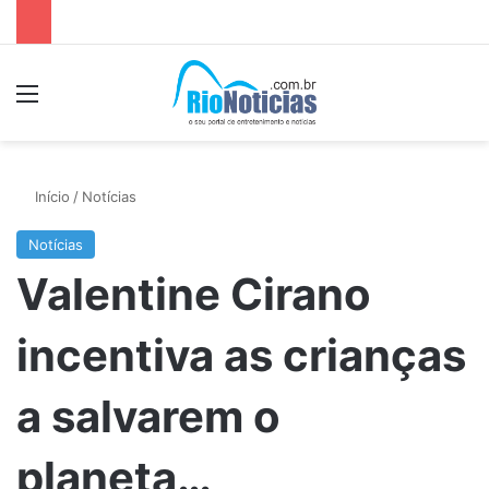
Menu
P
Início
/
Notícias
Notícias
Valentine Cirano
incentiva as crianças
a salvarem o
planeta…