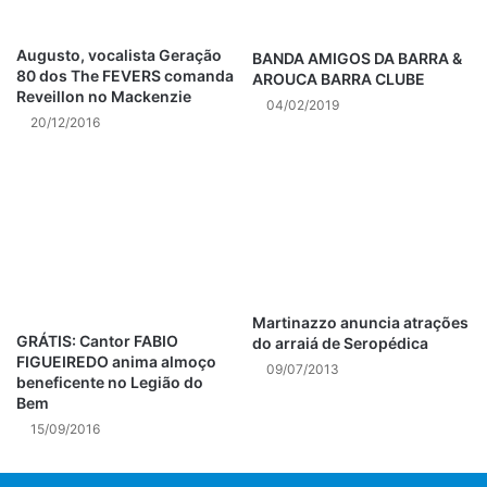
e conquista diversos tipos de público com a sua escrita
fácil. Já participou e ganhou vários concursos literários e
Augusto, vocalista Geração
BANDA AMIGOS DA BARRA &
80 dos The FEVERS comanda
AROUCA BARRA CLUBE
marcou presença em diversas feiras pelo Brasil, com
Reveillon no Mackenzie
04/02/2019
palestras e bate-papos com os leitores.
20/12/2016
Informações: Paola Patrício –
assessorialiteraria@outlook.com
Post Views:
1.059
Martinazzo anuncia atrações
GRÁTIS: Cantor FABIO
do arraiá de Seropédica
FIGUEIREDO anima almoço
09/07/2013
beneficente no Legião do
Bem
15/09/2016