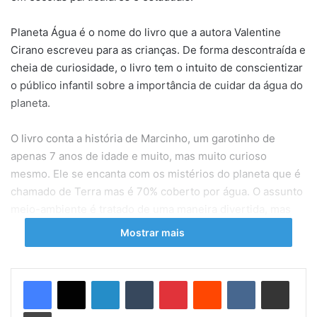
Planeta Água é o nome do livro que a autora Valentine
Cirano escreveu para as crianças. De forma descontraída e
cheia de curiosidade, o livro tem o intuito de conscientizar
o público infantil sobre a importância de cuidar da água do
planeta.
O livro conta a história de Marcinho, um garotinho de
apenas 7 anos de idade e muito, mas muito curioso
mesmo. Ele se encanta com os mistérios do planeta que é
chamado de Terra mas é 70% coberto por água. O assunto
meio-ambiente é tratado de uma maneira divertida, mas
deixando um alerta para conscientizar as novas gerações
Mostrar mais
de que nosso ecossistema é belo, mas ao mesmo tempo
frágil.
Linkedin
Tumblr
Pinterest
Reddit
VK
Compartilhar via e-mail
Planeta Água foi adotado em algumas escolas particulares
Imprimir
do Acre e do Amazonas. Recentemente o livro também foi