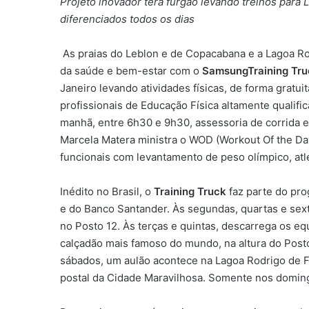
Projeto inovador terá furgão levando treinos par
diferenciados todos os dias
As praias do Leblon e de Copacabana e a Lagoa R
da saúde e bem-estar com o
SamsungTraining Tru
Janeiro levando atividades físicas, de forma gratuit
profissionais de Educação Física altamente quali
manhã, entre 6h30 e 9h30, assessoria de corrida e c
Marcela Matera ministra o WOD (Workout Of the Day
funcionais com levantamento de peso olímpico, atle
Inédito no Brasil, o
Training Truck
faz parte do pro
e do Banco Santander. Às segundas, quartas e sext
no Posto 12. Às terças e quintas, descarrega os
calçadão mais famoso do mundo, na altura do Posto
sábados, um aulão acontece na Lagoa Rodrigo de Fr
postal da Cidade Maravilhosa. Somente nos doming