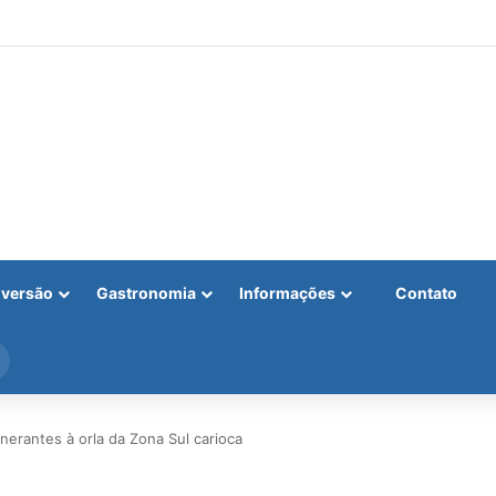
iversão
Gastronomia
Informações
Contato
Procurar
por
tinerantes à orla da Zona Sul carioca