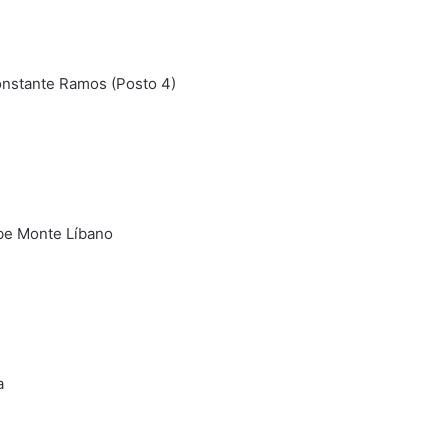
onstante Ramos (Posto 4)
ube Monte Líbano
a