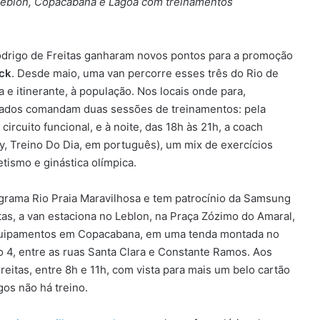
a Leblon, Copacabana e Lagoa com treinamentos
odrigo de Freitas ganharam novos pontos para a promoção
ck
. Desde maio, uma van percorre esses três do Rio de
a e itinerante, à população. Nos locais onde para,
ficados comandam duas sessões de treinamentos: pela
ircuito funcional, e à noite, das 18h às 21h, a coach
, Treino Do Dia, em português), um mix de exercícios
tismo e ginástica olímpica.
grama Rio Praia Maravilhosa e tem patrocínio da Samsung
as, a van estaciona no Leblon, na Praça Zózimo do Amaral,
 equipamentos em Copacabana, em uma tenda montada no
 4, entre as ruas Santa Clara e Constante Ramos. Aos
eitas, entre 8h e 11h, com vista para mais um belo cartão
os não há treino.