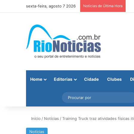
sexta-feira, agosto 7 2026
Notícias de Última Hora
Home
Editorias
Cidade
Clubes
D
Facebook
X
Instagram
Barra Lateral
Início
/
Notícias
/
Training Truck traz atividades físicas i
Notícias