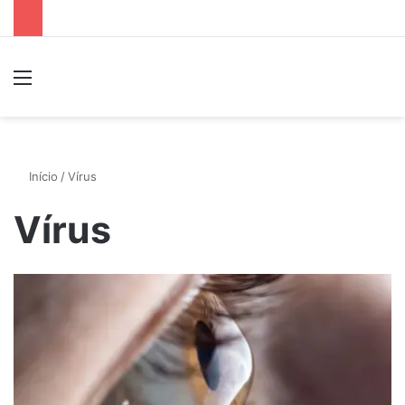
Menu
P
Início
/
Vírus
Vírus