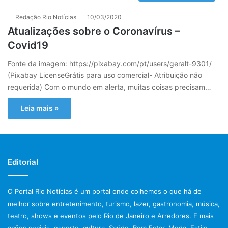
Redação Rio Notícias
10/03/2020
Atualizações sobre o Coronavírus –
Covid19
Fonte da imagem: https://pixabay.com/pt/users/geralt-9301/
(Pixabay LicenseGrátis para uso comercial- Atribuição não
requerida) Com o mundo em alerta, muitas coisas precisam…
Leia mais »
Editorial
O Portal Rio Notícias é um portal onde colhemos o que há de
melhor sobre entretenimento, turismo, lazer, gastronomia, música,
teatro, shows e eventos pelo Rio de Janeiro e Arredores. E mais