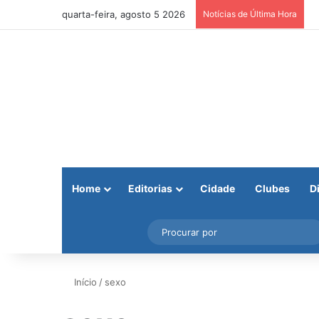
quarta-feira, agosto 5 2026
Notícias de Última Hora
Home
Editorias
Cidade
Clubes
D
Facebook
X
Instagram
Barra Lateral
Início
/
sexo