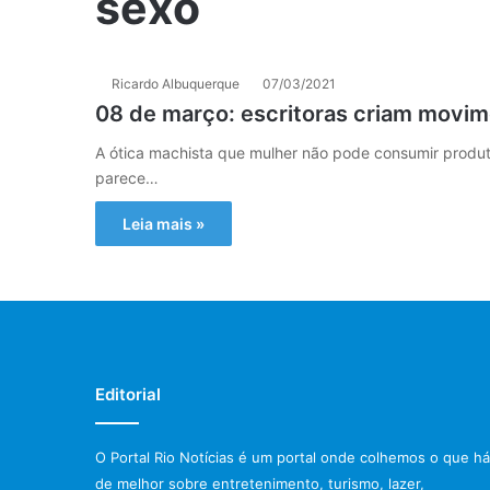
sexo
Ricardo Albuquerque
07/03/2021
08 de março: escritoras criam movime
A ótica machista que mulher não pode consumir produtos
parece…
Leia mais »
Editorial
O Portal Rio Notícias é um portal onde colhemos o que há
de melhor sobre entretenimento, turismo, lazer,