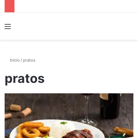
Menu
P
Início
/
pratos
pratos