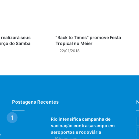
“Back to Times” promove Festa
 realizará seus
Tropical no Méier
erço do Samba
22/01/2018
Postagens Recentes
N
Rio intensifica campanha de
vacinação contra sarampo em
aeroportos e rodoviária
e
10 horas atrás