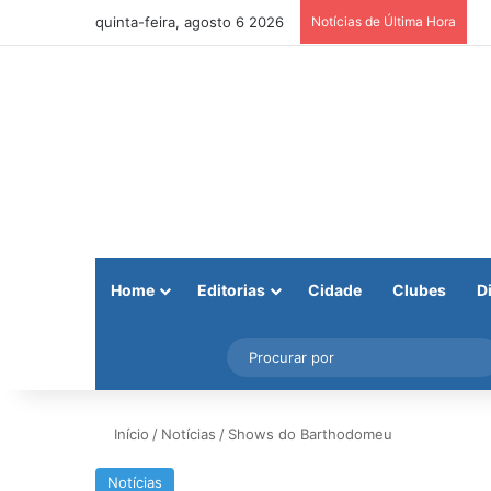
quinta-feira, agosto 6 2026
Notícias de Última Hora
Home
Editorias
Cidade
Clubes
D
Facebook
X
Instagram
Barra Lateral
Início
/
Notícias
/
Shows do Barthodomeu
Notícias