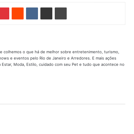
Pinterest
Reddit
VK
Compartilhar via e-mail
Imprimir
nde colhemos o que há de melhor sobre entretenimento, turismo,
shows e eventos pelo Rio de Janeiro e Arredores. E mais ações
em Estar, Moda, Estilo, cuidado com seu Pet e tudo que acontece no