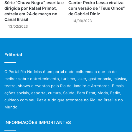
Série “Chuva Negra”, escrita e
Cantor Pedro Lessa viraliza
já dublou Alf, o ETeimoso, Puro Osso, Popeye e o
dirigida por Rafael Primot,
com versão de “Teus Olhos”
estreia em 24 de março no
de Gabriel Diniz
Vingador, de Caverna do Dragão.
Canal Brasil
14/09/2023
13/02/2023
SERVIÇO
Lançamento do livro “ORLANDO DRUMMOND – VERSÃO
BRASILEIRA” de Vitor Gagliardo, Editora: Gryphus – Quinta,
Editorial
23 de janeiro, a partir das 19h – Espaço Cultural Herdeiros
da Vila, Shopping Boulevard, 2º Piso. Rua Barão de São
O Portal Rio Notícias é um portal onde colhemos o que há de
Francisco 236 Vila Isabel – ENTRADA FRANCA
melhor sobre entretenimento, turismo, lazer, gastronomia, música,
teatro, shows e eventos pelo Rio de Janeiro e Arredores. E mais
Post Views:
1.123
ações sociais, esporte, cultura, Saúde, Bem Estar, Moda, Estilo,
cuidado com seu Pet e tudo que acontece no Rio, no Brasil e no
Mundo.
INFORMAÇÕES IMPORTANTES