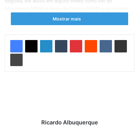
seguida, ele atuou em alguns filmes como
Rei do
Movimento
(1954) e
Angu de Caroço
(1955) e na década
de 90 tornou-se um personalidade nacional graças ao Seu
Mostrar mais
Peru. Rapidamente chamou a atenção com suas roupas
extravagantes e engraçados bordões como: “estou porrrra
aqui”, “use-me e abuse-me”, “te dou o maiorrrr apoio” e
Linkedin
Tumblr
Pinterest
Reddit
VK
Compartilhar via e-mail
“Peru é cultura, cheio de ternura”.
Imprimir
Ricardo Albuquerque