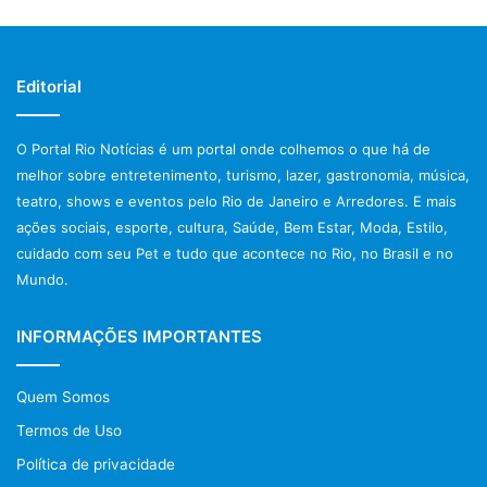
Local: Mansão Botafogo
Editorial
Endereço: Avenida Venceslau Brás, 72 – Botafogo
O Portal Rio Notícias é um portal onde colhemos o que há de
Capacidade: 800 pessoas
melhor sobre entretenimento, turismo, lazer, gastronomia, música,
teatro, shows e eventos pelo Rio de Janeiro e Arredores. E mais
Pagamento: dinheiro e cartões (crédito e débito)
ações sociais, esporte, cultura, Saúde, Bem Estar, Moda, Estilo,
cuidado com seu Pet e tudo que acontece no Rio, no Brasil e no
Mais informações:
www.riofashionday.com.br
Mundo.
Post Views:
1.050
INFORMAÇÕES IMPORTANTES
Rio Fashion Day
Quem Somos
Termos de Uso
Política de privacidade