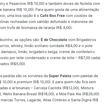
piry e Peperone (R$ 10,00) e também doces de Nutella com
 banana (R$ 10,00). Para quem gosta de uma alimentação
anco, uma boa opção é o
Café Box Free
com
cookies
de
arolinas recheadas com salmão defumado e maionese de
com trufa de biomassa de laranja (R$ 4,00).
docinho, as opções são:
É de Chocolate
com Brigadeiros
rros, whisky, limão siciliano (unidade R$4,00 e o pote
 damasco, limão, brigadeiro belga, creme de confeiteiro
mposto por leite condensado e creme de leite – R$7,00 cada)
eados (R$5,00).
oa pedida são os sorvetes da
Super Paleta
com paletas de
$ 10,00) e
premium
(R$ 10,00). E para quem não fica sem
adas e artesanais – Cerveja Cacildis (R$12,00), Mistura
, Wells Banana Bread (R$18,00), e Moa Pale Ale (R$28,00).
 marcas Torres, Lagarde, Altas Cimbres e Santa Digna (R$