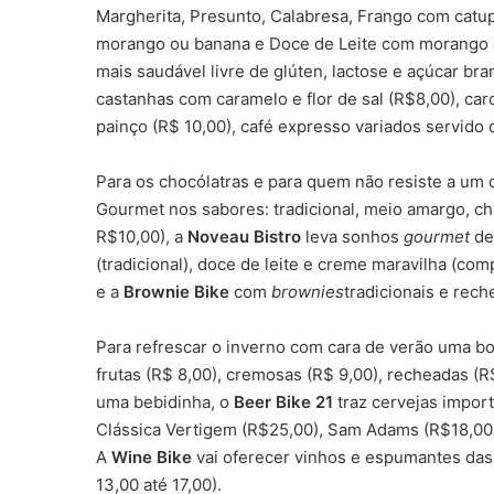
Margherita, Presunto, Calabresa, Frango com catu
morango ou banana e Doce de Leite com morango e
mais saudável livre de glúten, lactose e açúcar br
castanhas com caramelo e flor de sal (R$8,00), c
painço (R$ 10,00), café expresso variados servido 
Para os chocólatras e para quem não resiste a um 
Gourmet nos sabores: tradicional, meio amargo, chu
R$10,00), a
Noveau Bistro
leva sonhos
gourmet
de
(tradicional), doce de leite e creme maravilha (co
e a
Brownie Bike
com
brownies
tradicionais e rech
Para refrescar o inverno com cara de verão uma b
frutas (R$ 8,00), cremosas (R$ 9,00), recheadas (R
uma bebidinha, o
Beer Bike 21
traz cervejas import
Clássica Vertigem (R$25,00), Sam Adams (R$18,00)
A
Wine Bike
vai oferecer vinhos e espumantes das
13,00 até 17,00).