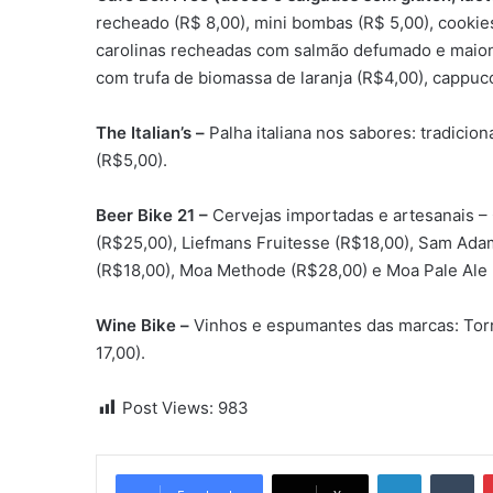
recheado (R$ 8,00), mini bombas (R$ 5,00), cookies
carolinas recheadas com salmão defumado e maione
com trufa de biomassa de laranja (R$4,00), cappucc
The Italian’s –
Palha italiana nos sabores: tradici
(R$5,00).
Beer Bike 21 –
Cervejas importadas e artesanais – 
(R$25,00), Liefmans Fruitesse (R$18,00), Sam Ada
(R$18,00), Moa Methode (R$28,00) e Moa Pale Ale 
Wine Bike –
Vinhos e espumantes das marcas: Torr
17,00).
Post Views:
983
Linkedin
Tumblr