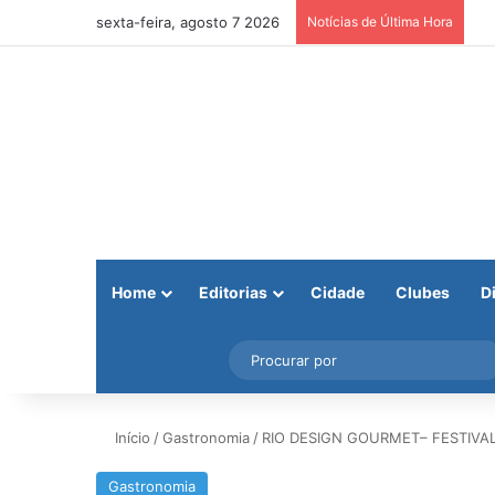
sexta-feira, agosto 7 2026
Notícias de Última Hora
Home
Editorias
Cidade
Clubes
D
Facebook
X
Instagram
Barra Lateral
Início
/
Gastronomia
/
RIO DESIGN GOURMET– FESTIVAL
Gastronomia