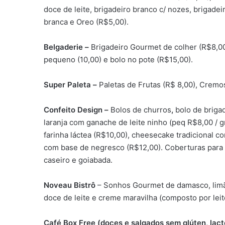
doce de leite, brigadeiro branco c/ nozes, brigadeir
branca e Oreo (R$5,00).
Belgaderie –
Brigadeiro Gourmet de colher (R$8,00
pequeno (10,00) e bolo no pote (R$15,00).
Super Paleta –
Paletas de Frutas (R$ 8,00), Cremo
Confeito Design –
Bolos de churros
,
bolo de briga
laranja com ganache de leite ninho (peq R$8,00 / 
farinha láctea (R$10,00), cheesecake tradicional 
com base de negresco (R$12,00). Coberturas para
caseiro e goiabada.
Noveau Bistrô
– Sonhos Gourmet de damasco, limão,
doce de leite e creme maravilha (composto por lei
Café Box Free (doces e salgados sem glúten, lac