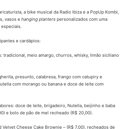
caturista, a bike musical da Radio Ibiza e a PopUp Kombi,
ais, vasos e
hanging planters
personalizados com uma
 especiais.
ipantes e cardápios:
 tradicional, meio amargo, churros, whisky, limão siciliano
erita, presunto, calabresa, frango com catupiry e
utella com morango ou banana e doce de leite com
res: doce de leite, brigadeiro, Nutella, beijinho e baba
00) e bolo de pão de mel recheado (R$ 20,00).
ed Velvet Cheese Cake Brownie – (R$ 7,00), recheados de