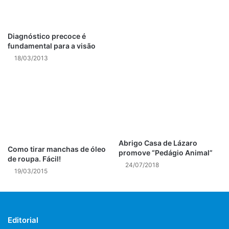
O Rio de Janeiro continua sendo
O Rio de Janeiro, fevereiro e março”
Diagnóstico precoce é
O que pensaria Tim Maia o homenageado?
fundamental para a visão
18/03/2013
Quanta tristeza ver nosso Rio passando por todas essas
situações nas mãos de incompetentes, que só pensam em
si!
DEVOLVAM NOSSO RIO
Abrigo Casa de Lázaro
Como tirar manchas de óleo
promove “Pedágio Animal”
de roupa. Fácil!
24/07/2018
Yve Franco
19/03/2015
SIGA-ME EM MINHAS REDES SOCIAIS…
Editorial