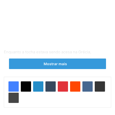
Enquanto a tocha estava sendo acesa na Grécia,
celebrando algo que os cidadãos da Cidade do Rio de
Mostrar mais
Janeiro já estão cansados mesmo antes de ter
começado,
as olimpíadas de tragédias tomava conta da
cidade, mais especificamente na
ciclovia Tim Maia. U
ma
Linkedin
Tumblr
Pinterest
Reddit
VK
Compartilhar via e-mail
ressaca moral derruba uma obra recém inaugurada, cujo
valor foi estimado em 44 , 7 milhões, uma ciclovia feita de
Imprimir
Legos, destruída por ondas. Mas que moleza culpar a
natureza né??