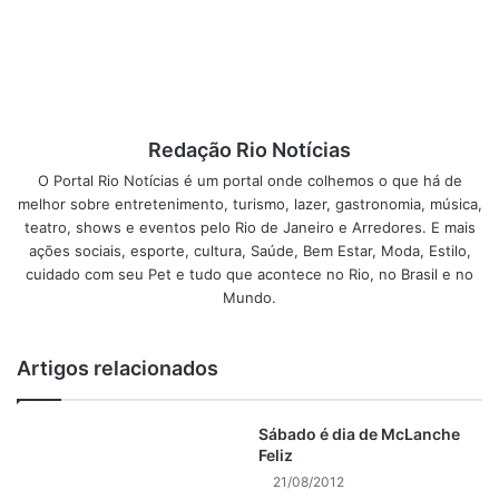
Mas eu me pergunto, será que o material usado era
correto?
Será que não foi feito com pressa?
Será que essa obra passou por todos os padrões de
segurança ou será que foi para que a cidade esteja
lindamente maquiada para a data das olimpíadas?
Redação Rio Notícias
O Portal Rio Notícias é um portal onde colhemos o que há de
Com isso, ficamos sabendo de duas mortes, pessoas que
melhor sobre entretenimento, turismo, lazer, gastronomia, música,
estavam por ali andando em suas bicicletas ou caminhando
teatro, shows e eventos pelo Rio de Janeiro e Arredores. E mais
ações sociais, esporte, cultura, Saúde, Bem Estar, Moda, Estilo,
pela bela paisagem do Rio de Janeiro; e às famílias?
cuidado com seu Pet e tudo que acontece no Rio, no Brasil e no
“Estamos prestando apoio às famílias”, quanta vergonha eu
Mundo.
sinto nessa frase, apoio não diminui o sofrimento de
ninguém. Quando será que o ser humano vai começar a
Artigos relacionados
pensar nos danos que podem causar ao próximo?!
É Rio… cidade desespero.
Sábado é dia de McLanche
Feliz
“O Rio de Janeiro continua lindo
21/08/2012