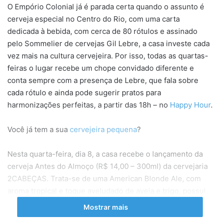
O Empório Colonial já é parada certa quando o assunto é
cerveja especial no Centro do Rio, com uma carta
dedicada à bebida, com cerca de 80 rótulos e assinado
pelo Sommelier de cervejas Gil Lebre, a casa investe cada
vez mais na cultura cervejeira. Por isso, todas as quartas-
feiras o lugar recebe um chope convidado diferente e
conta sempre com a presença de Lebre, que fala sobre
cada rótulo e ainda pode sugerir pratos para
harmonizações perfeitas, a partir das 18h – no
Happy Hour
.
Você já tem a sua
cervejeira pequena
?
Nesta quarta-feira, dia 8, a casa recebe o lançamento da
cerveja Antes do Almoço (R$ 14,00 – 300ml) da cervejaria
2CABEÇAS. Trata-se de uma American Blonde Ale, com
aroma tropical e toque aveludado de aveia e trigo, possui
dry hopping intenso com os lúpulos americanos Mosaic e
Mostrar mais
El Dorado, dando característica marcante de frutas. Para