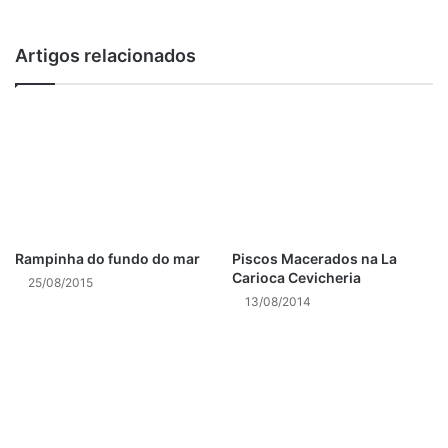
notas de lúpulo no aroma, e a Canudos OAK Age (R$ 89,00
– garrafa 750ml), absolutamente seca, com leve amargor e
Artigos relacionados
acidez presente. As notas do carvalho se destacam
trazendo aromas vínicos e de frutas amarelas e cítricas.
Fechando o mês, dia 29 é a vez da cervejaria Condessa
apresentar o chope Inconfidência (R$ 12,00 – 300ml). A
Witbier da Cervejaria Condessa, uma cerveja de trigo
cheia de atitude, uma clássica cerveja branca.
Piscos Macerados na La
Rampinha do fundo do mar
Serviço
Carioca Cevicheria
25/08/2015
Empório Colonial
13/08/2014
Av. Erasmo Braga, 278 – Loja C e Loja D – Centro |
Telefones: 3178-4094
Horário (inclusive em feriados): Seg, 09h às 21h | Ter a
Sex, 09h às 23h | Sábado 12h às 16h
Facebook:
@emporiocolonial