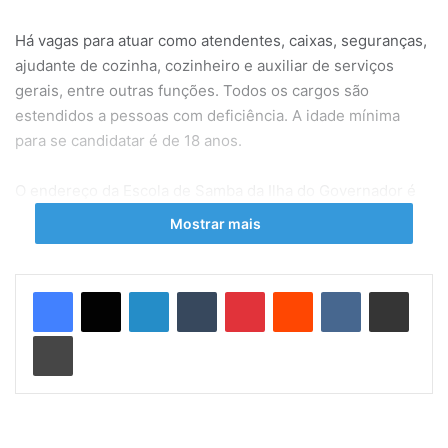
Há vagas para atuar como atendentes, caixas, seguranças,
ajudante de cozinha, cozinheiro e auxiliar de serviços
gerais, entre outras funções. Todos os cargos são
estendidos a pessoas com deficiência. A idade mínima
para se candidatar é de 18 anos.
O endereço da Escola de Samba da Ilha do Governador é
Estrada do Galeão, Nº 322, Cacuia.
Mostrar mais
Post Views:
1.110
Linkedin
Tumblr
Pinterest
Reddit
VK
Compartilhar via e-mail
Imprimir