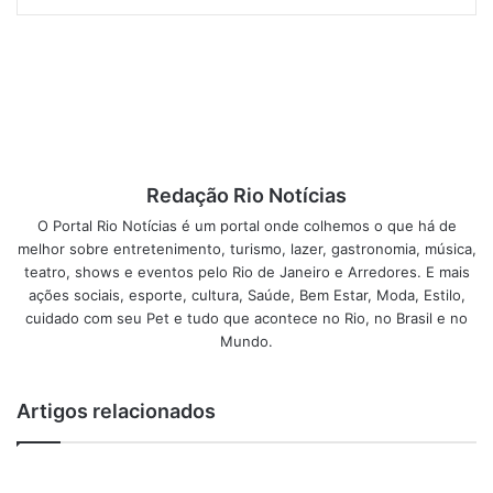
fomentando toda cadeia produtiva do interior fluminense,
incluindo os setores da indústria, comércio, serviços,
agronegócios, dentre outros.
Com o pavilhão ampliado, a Feira dos Produtores irá
abrigar as atividades envolvendo o agronegócio do
Noroeste, local onde os produtos da região terão enorme
Redação Rio Notícias
visibilidade, num ambiente preparado exclusivamente para
O Portal Rio Notícias é um portal onde colhemos o que há de
atender às necessidades do setor.
melhor sobre entretenimento, turismo, lazer, gastronomia, música,
teatro, shows e eventos pelo Rio de Janeiro e Arredores. E mais
ações sociais, esporte, cultura, Saúde, Bem Estar, Moda, Estilo,
No espaço, o público terá a oportunidade de conhecer
cuidado com seu Pet e tudo que acontece no Rio, no Brasil e no
inúmeras iguarias, dentre elas, cachaça, doces, geleias,
Mundo.
embutidos, defumados, mel, queijo, cervejas artesanais,
café e muito mais.
Artigos relacionados
O evento ainda irá proporcionar aos produtores, a
oportunidade de se conhecerem melhor, trocando
informações, participando de palestras, oficinas e