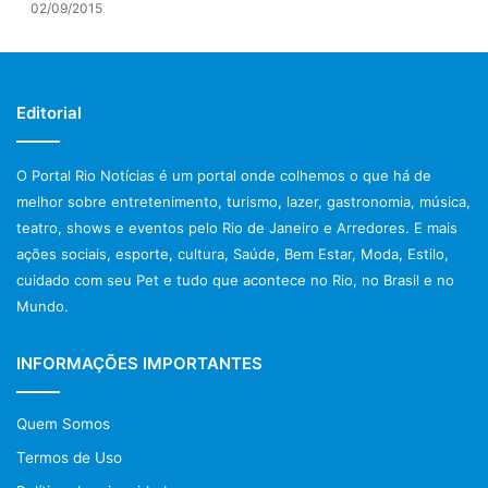
02/09/2015
Sustentabilidade, Moda, Saúde, Cultura, Gastronomia e
muito mais.
Na Arena do Futuro, a conexão entre presente/futuro
Editorial
pretende fomentar discussões sobre comportamento
social, hábitos de consumo e tendências de mercado.
O Portal Rio Notícias é um portal onde colhemos o que há de
Também estarão na pauta a indústria 4.0 e o futuro das
melhor sobre entretenimento, turismo, lazer, gastronomia, música,
profissões. Já a Arena Merco Games, sucesso na última
teatro, shows e eventos pelo Rio de Janeiro e Arredores. E mais
edição, volta com força máxima, ampliada e promovendo
ações sociais, esporte, cultura, Saúde, Bem Estar, Moda, Estilo,
torneios entre os fãs de
games
.
cuidado com seu Pet e tudo que acontece no Rio, no Brasil e no
Mundo.
A Feira ainda irá promover o 3º Festival de Food Trucks e
Arena Merco Music, com os melhores artistas regionais. E,
INFORMAÇÕES IMPORTANTES
as crianças, também terão um espaço todinho delas, a
Área Infantil, com animadores e diversos tipos de
Quem Somos
brinquedos. Para mais informações sobre a Merco
Termos de Uso
Noroeste, clique em
www.merconoroeste.com.br
ou