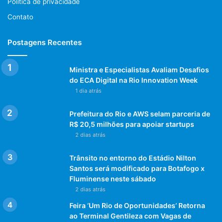
acompanhe as redes sociais da Feira. A Merco Noroeste é
Política de privacidade
uma promoção e organização da B2B Empreendimentos.
Contato
Postagens Recentes
Informação: Eusébio Dornellas | Agência Comuniqque –
Ministra e Especialistas Avaliam Desafios
www.comuniqque.com
do ECA Digital na Rio Innovation Week
1 dia atrás
Fotos: arquivo Merco Noroeste (Secretaria de Estado de
Agricultura)
Prefeitura do Rio e AWS selam parceria de
R$ 20,5 milhões para apoiar startups
2 dias atrás
Post Views:
1.067
Trânsito no entorno do Estádio Nilton
Santos será modificado para Botafogo x
Merco Noroeste
Fluminense neste sábado
2 dias atrás
Feira ‘Um Rio de Oportunidades’ Retorna
ao Terminal Gentileza com Vagas de