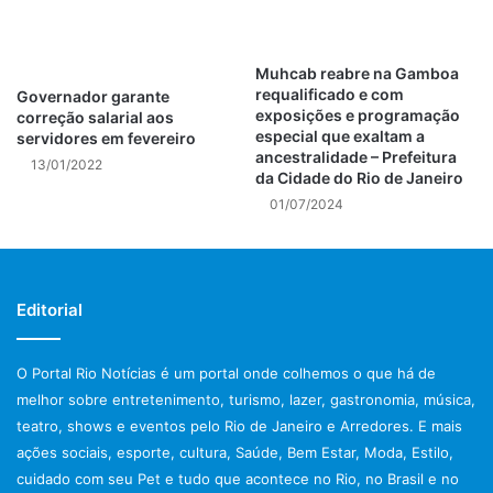
que estuda em período integral.
Post Views:
146
Muhcab reabre na Gamboa
requalificado e com
Governador garante
exposições e programação
correção salarial aos
deslizamentos rio de janeiro
especial que exaltam a
servidores em fevereiro
ancestralidade – Prefeitura
13/01/2022
da Cidade do Rio de Janeiro
Eventos no Rio de Janeiro
01/07/2024
notícias rio de janeiro hoje
polícia rio de janeiro
Editorial
Prefeitura do Rio de Janeiro
previsão do tempo rio de janeiro
O Portal Rio Notícias é um portal onde colhemos o que há de
melhor sobre entretenimento, turismo, lazer, gastronomia, música,
protestos rio de janeiro hoje
teatro, shows e eventos pelo Rio de Janeiro e Arredores. E mais
ações sociais, esporte, cultura, Saúde, Bem Estar, Moda, Estilo,
tiroteio no rio de janeiro
cuidado com seu Pet e tudo que acontece no Rio, no Brasil e no