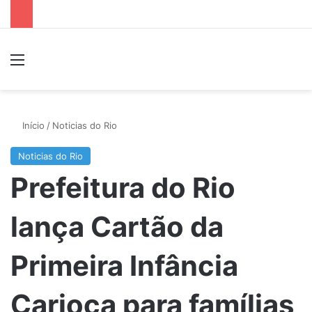
Menu
P
Início
/
Noticias do Rio
Noticias do Rio
Prefeitura do Rio
lança Cartão da
Primeira Infância
Carioca para famílias