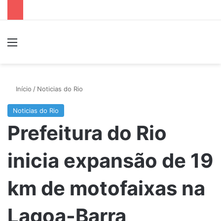
Menu
P
Início
/
Noticias do Rio
Noticias do Rio
Prefeitura do Rio
inicia expansão de 19
km de motofaixas na
Lagoa-Barra