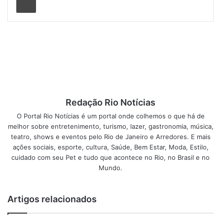
Post Views:
118
deslizamentos rio de janeiro
Eventos no Rio de Janeiro
notícias rio de janeiro hoje
Redação Rio Notícias
polícia rio de janeiro
O Portal Rio Notícias é um portal onde colhemos o que há de
melhor sobre entretenimento, turismo, lazer, gastronomia, música,
teatro, shows e eventos pelo Rio de Janeiro e Arredores. E mais
Prefeitura do Rio de Janeiro
ações sociais, esporte, cultura, Saúde, Bem Estar, Moda, Estilo,
cuidado com seu Pet e tudo que acontece no Rio, no Brasil e no
previsão do tempo rio de janeiro
Mundo.
protestos rio de janeiro hoje
Artigos relacionados
tiroteio no rio de janeiro