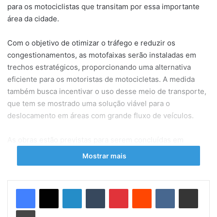
para os motociclistas que transitam por essa importante
área da cidade.
Com o objetivo de otimizar o tráfego e reduzir os
congestionamentos, as motofaixas serão instaladas em
trechos estratégicos, proporcionando uma alternativa
eficiente para os motoristas de motocicletas. A medida
também busca incentivar o uso desse meio de transporte,
que tem se mostrado uma solução viável para o
deslocamento em áreas com grande fluxo de veículos.
As obras estão previstas para serem concluídas em
etapas, com a expectativa de que as melhorias tragam
Mostrar mais
benefícios significativos para a comunidade local. A
administração municipal destaca que a criação dessas
motofaixas é parte de um plano abrangente para
Linkedin
Tumblr
Pinterest
Reddit
VK
Compartilhar via e-mail
modernizar a infraestrutura viária e promover um trânsito
Imprimir
mais organizado e seguro na cidade.