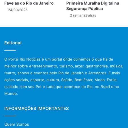
Favelas do Rio de Janeiro
Primeira Muralha Digital na
polícia rio de janeiro
Segurança Pública
24/03/2026
2 semanas atrás
Prefeitura do Rio de Janeiro
previsão do tempo rio de janeiro
protestos rio de janeiro hoje
Editorial
tiroteio no rio de janeiro
O Portal Rio Notícias é um portal onde colhemos o que há de
trânsito rio de janeiro
melhor sobre entretenimento, turismo, lazer, gastronomia, música,
teatro, shows e eventos pelo Rio de Janeiro e Arredores. E mais
violência no rio de janeiro
ações sociais, esporte, cultura, Saúde, Bem Estar, Moda, Estilo,
cuidado com seu Pet e tudo que acontece no Rio, no Brasil e no
Mundo.
INFORMAÇÕES IMPORTANTES
Quem Somos