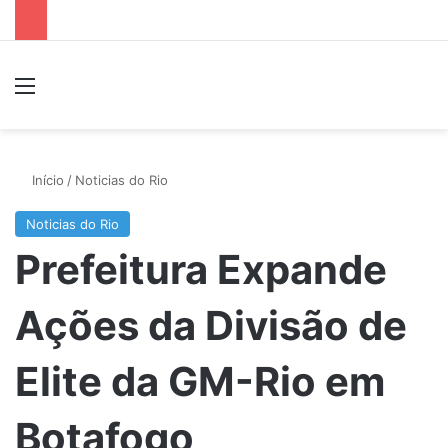
Menu
P
Início
/
Noticias do Rio
Noticias do Rio
Prefeitura Expande
Ações da Divisão de
Elite da GM-Rio em
Botafogo