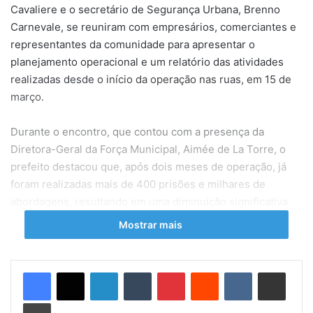
Cavaliere e o secretário de Segurança Urbana, Brenno
Carnevale, se reuniram com empresários, comerciantes e
representantes da comunidade para apresentar o
planejamento operacional e um relatório das atividades
realizadas desde o início da operação nas ruas, em 15 de
março.
Durante o encontro, que contou com a presença da
Diretora-Geral da Força Municipal, Aimée de La Torre, o
prefeito destacou que, após dois meses de operação, já
foram realizadas mais de 400 prisões e milhares de
abordagens, resultando em uma diminuição significativa
nos índices de criminalidade nas áreas atendidas pela
Mostrar mais
Força Municipal. “Estamos cumprindo nosso papel de
combater roubos e furtos nas regiões mais afetadas pela
violência, e a resposta da população tem sido positiva em
Linkedin
Tumblr
Pinterest
Reddit
VK
Compartilhar via e-mail
relação ao trabalho da Divisão de Elite”, afirmou Cavaliere.
Imprimir