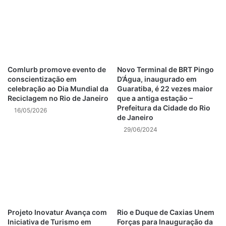
Essa nova fase de expansão do policiamento em Botafogo
é parte de um plano mais amplo que já inclui outras cinco
áreas da Zona Sul, como o Jardim de Alah, e se baseia em
um mapeamento de 22 regiões com alta incidência de
crimes de roubo e furto na cidade. O aumento da presença
Comlurb promove evento de
Novo Terminal de BRT Pingo
da Força Municipal ocorrerá de maneira gradual,
conscientização em
D’Água, inaugurado em
fundamentado em análises detalhadas das manchas
celebração ao Dia Mundial da
Guaratiba, é 22 vezes maior
criminais, que são discutidas durante as reuniões do
Reciclagem no Rio de Janeiro
que a antiga estação –
Prefeitura da Cidade do Rio
CompStat Rio.
16/05/2026
de Janeiro
29/06/2024
Post Views:
133
deslizamentos rio de janeiro
Eventos no Rio de Janeiro
notícias rio de janeiro hoje
Projeto Inovatur Avança com
Rio e Duque de Caxias Unem
Iniciativa de Turismo em
Forças para Inauguração da