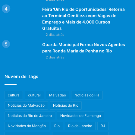
– O povo da Zona Oeste está feliz
Feira ‘Um Rio de Oportunidades’ Retorna
ao Terminal Gentileza com Vagas de
da vida. Esse vai ser um parque do
Emprego e Mais de 4.000 Cursos
dia a dia, não só do fim de semana.
Gratuitos
2 dias atrás
Além da Nave do Conhecimento,
Guarda Municipal Forma Novos Agentes
teremos atividades durante a
para Ronda Maria da Penha no Rio
semana e na segunda fase,
2 dias atrás
teremos escolas. Daqui a alguns
Nuvem de Tags
anos, vamos ter a história de
pessoas que viveram a infância no
cultura
cultural
Malvadão
Noticias do Fla
Parque Oeste. Já estamos ouvindo
os moradores resgatando a
Noticias do Malvadão
Noticias do Rio
felicidade, o orgulho, de dizer que
Noticias do Rio de Janeiro
Novidades do Flamengo
mora em Inhoaíba, por causa do
Novidades do Mengão
Rio
Rio de Janeiro
RJ
parque”, disse o subprefeito da