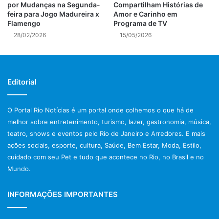
ficaram prontos nesta etapa do parque.
por Mudanças na Segunda-
Compartilham Histórias de
feira para Jogo Madureira x
Amor e Carinho em
Flamengo
Programa de TV
28/02/2026
15/05/2026
– Essa é só a primeira fase do
Editorial
projeto. A segunda vai contemplar
duas escolas, uma vila olímpica,
O Portal Rio Notícias é um portal onde colhemos o que há de
com a instalação da piscina dos
melhor sobre entretenimento, turismo, lazer, gastronomia, música,
teatro, shows e eventos pelo Rio de Janeiro e Arredores. E mais
Jogos de 2016, onde o nadador
ações sociais, esporte, cultura, Saúde, Bem Estar, Moda, Estilo,
americano Michael Phelps quebrou
cuidado com seu Pet e tudo que acontece no Rio, no Brasil e no
vários recordes, entre outros
Mundo.
equipamentos, como um mirante e
INFORMAÇÕES IMPORTANTES
um chuveirão a exemplo do que
existe no Parque Madureira”, disse