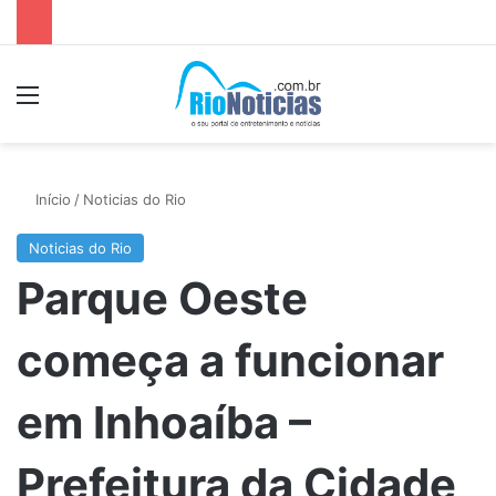
Menu
P
Início
/
Noticias do Rio
Noticias do Rio
Parque Oeste
começa a funcionar
em Inhoaíba –
Prefeitura da Cidade