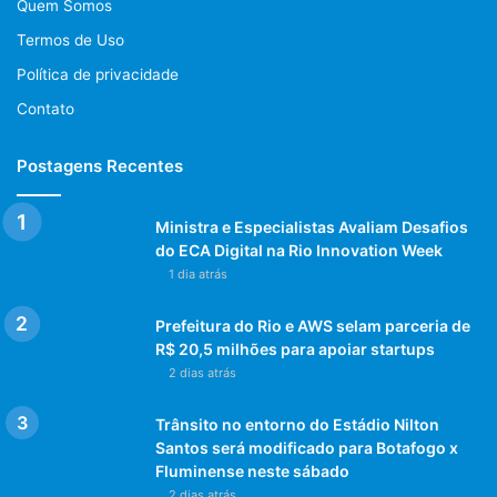
Quem Somos
o presidente da Rio-Urbe,
Termos de Uso
Armando Queiroga.
Política de privacidade
Contato
O secretário de Esportes, Guilherme Schleder, também
Postagens Recentes
anunciou a criação de uma escolinha de futebol, gerida por
pioneiras da Seleção Feminina de Futebol, como Rosilene
Ministra e Especialistas Avaliam Desafios
Motta, a Fanta.
do ECA Digital na Rio Innovation Week
1 dia atrás
O subprefeito da Zona Oeste, Diogo Borga, disse que era a
grande a expectativa da sociedade com o início das
Prefeitura do Rio e AWS selam parceria de
atividades do Parque Oeste, principalmente depois da
R$ 20,5 milhões para apoiar startups
inauguração do Parque de Realengo.
2 dias atrás
Trânsito no entorno do Estádio Nilton
Santos será modificado para Botafogo x
Fluminense neste sábado
2 dias atrás