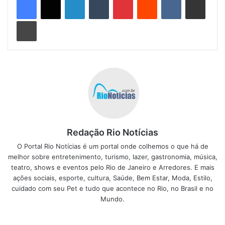
reconhecendo a importância de
Imprimir
integrar educação, esporte,
ciência e lazer, nesses grandes
parques, que mostram um Rio
possível para todos perto de casa”,
disse o secretário do Gabinete
Civil Lucas Padilha.
Redação Rio Notícias
O Portal Rio Notícias é um portal onde colhemos o que há de
Homenagem ao arquiteto e paisagista Roberto Burle
melhor sobre entretenimento, turismo, lazer, gastronomia, música,
Marx na Escada das Águas
teatro, shows e eventos pelo Rio de Janeiro e Arredores. E mais
ações sociais, esporte, cultura, Saúde, Bem Estar, Moda, Estilo,
Uma das principais atrações do Parque Oeste, a Escada
cuidado com seu Pet e tudo que acontece no Rio, no Brasil e no
Mundo.
das Águas foi batizada em homenagem ao arquiteto e
paisagista Roberto Burle Marx. Ela ocupa uma área de