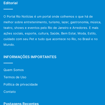
Editorial
O eleitor que não votou na última eleição deverá votar,
pois, caso deixe de votar injustificadamente, em três
O Portal Rio Notícias é um portal onde colhemos o que há de
eleições consecutivas, terá seu título cancelado. Cada
melhor sobre entretenimento, turismo, lazer, gastronomia, música,
turno é considerado uma eleição.
teatro, shows e eventos pelo Rio de Janeiro e Arredores. E mais
ações sociais, esporte, cultura, Saúde, Bem Estar, Moda, Estilo,
Não poderei votar. Como justificar?
cuidado com seu Pet e tudo que acontece no Rio, no Brasil e no
Mundo.
Quem não vota porque está fora do domicílio eleitoral, tem
que justificar. Então, basta ir a qualquer local de votação e
INFORMAÇÕES IMPORTANTES
entregar o Formulário de Requerimento de Justificativa
Eleitoral preenchido, título de eleitoral e um documento
oficial com foto. O formulário pode ser obtido,
Quem Somos
gratuitamente, nos cartórios eleitorais, nos postos de
Termos de Uso
atendimento ao eleitor, nas páginas da internet do TRE-RJ
Política de privacidade
(www.tre-rj.jus.br) ou do TSE (www.tse.jus.br) e locais de
Contato
votação ou de justificativa. O prazo é de até 60 dias, a
contar da data da eleição, para comparecer a qualquer
Postagens Recentes