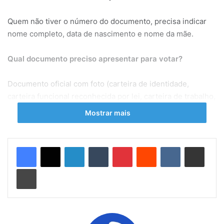
Quem não tiver o número do documento, precisa indicar
nome completo, data de nascimento e nome da mãe.
Qual documento preciso apresentar para votar?
Documento oficial com foto (carteira de identidade,
carteira funcional reconhecida por lei, carteira de trabalho,
carteira de motorista, passaporte ou certificado de
Mostrar mais
reservista), sendo facultativa a apresentação do título
eleitoral.
Linkedin
Tumblr
Pinterest
Reddit
VK
Compartilhar via e-mail
Como proceder na votação eletrônica com biometria?
Imprimir
Das 8h às 17h serão utilizadas mais de 37 mil urnas
eletrônicas com biometria – em Niterói e Búzios. Em
outros cinco municípios, haverá votação híbrida:
Vassouras, Arraial do Cabo, Trajano de Moraes, Miracema