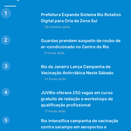
cartório eleitoral do país e dar as explicações sobre a
ausência, que serão analisadas pelo juiz eleitoral. Após
Prefeitura Expande Sistema Rio Rotativo
esse prazo, o eleitor que não votou nem justificou a
Digital para Orla da Zona Sul
ausência no dia da eleição ainda deverá procurar
59 minutos atrás
regularizar sua situação em qualquer cartório eleitoral,
mas, nesse caso, a multa é de R$ 3,51 por turno.
Guardas prendem suspeito de roubo de
ar-condicionado no Centro do Rio
fonte: www.tre-rj.jus.br
9 horas atrás
Post Views:
1.115
Rio de Janeiro Lança Campanha de
Vacinação Antirrábica Neste Sábado
13 horas atrás
JUVRio oferece 250 vagas em curso
gratuito de redação e workshops de
qualificação profissional
17 horas atrás
Rio intensifica campanha de vacinação
contra sarampo em aeroportos e