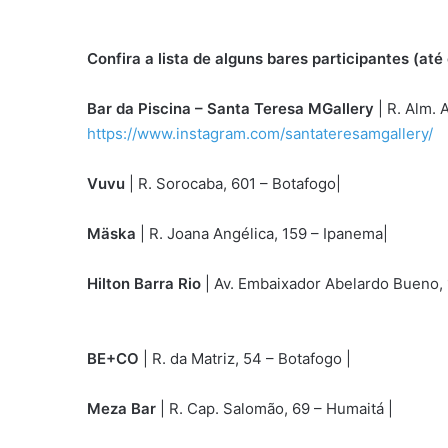
Confira a lista de alguns bares participantes (até
Bar da Piscina – Santa Teresa MGallery
| R. Alm. 
https://www.instagram.com/santateresamgallery/
Vuvu
| R. Sorocaba, 601 – Botafogo|
https://www.i
Mäska
| R. Joana Angélica, 159 – Ipanema|
https:
Hilton Barra Rio
| Av. Embaixador Abelardo Bueno, 
https://www.instagram.com/hiltonbarrario/
BE+CO
| R. da Matriz, 54 – Botafogo |
https://www
Meza Bar
| R. Cap. Salomão, 69 – Humaitá |
https: