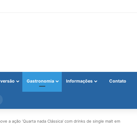
iversão
Gastronomia
Informações
Contato
Procurar
por
ve a ação ‘Quarta nada Clássica’ com drinks de single malt em