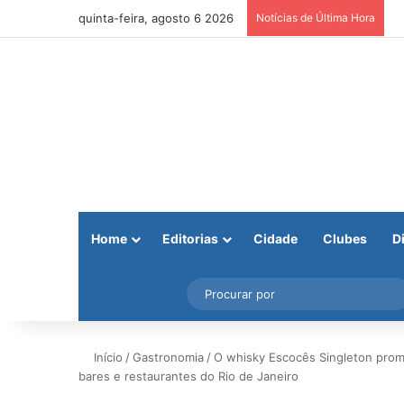
quinta-feira, agosto 6 2026
Notícias de Última Hora
Home
Editorias
Cidade
Clubes
D
Facebook
X
Instagram
Barra Lateral
Início
/
Gastronomia
/
O whisky Escocês Singleton promo
bares e restaurantes do Rio de Janeiro