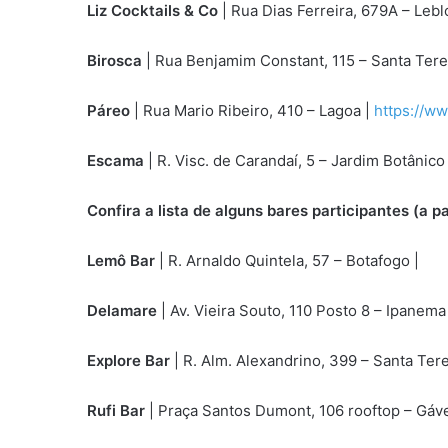
Liz Cocktails & Co
| Rua Dias Ferreira, 679A – Lebl
Birosca
| Rua Benjamim Constant, 115 – Santa Tere
Páreo
| Rua Mario Ribeiro, 410 – Lagoa |
https://w
Escama
| R. Visc. de Carandaí, 5 – Jardim Botânico
Confira a lista de alguns bares participantes (a pa
Lemô Bar
| R. Arnaldo Quintela, 57 – Botafogo
|
ht
Delamare
| Av. Vieira Souto, 110 Posto 8 – Ipanema
Explore Bar
| R. Alm. Alexandrino, 399 – Santa Ter
Rufi Bar
| Praça Santos Dumont, 106 rooftop – Gáv