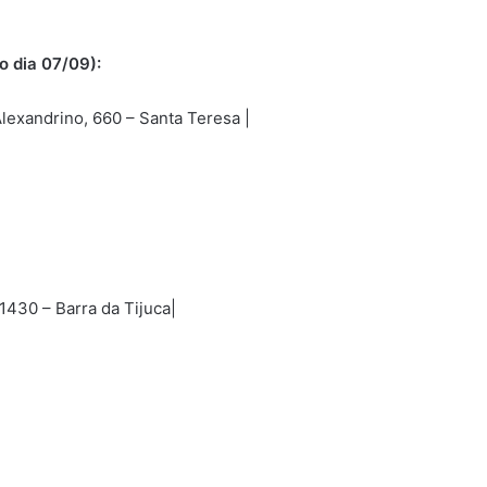
 o dia 07/09):
Alexandrino, 660 – Santa Teresa |
nstagram.com/vuvu.rio/
//www.instagram.com/maskarestaurante/
1430 – Barra da Tijuca|
.instagram.com/beco.rio/
//www.instagram.com/mezabar/