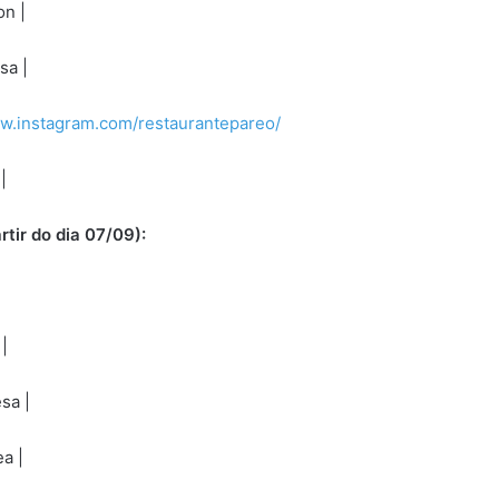
on |
https://www.instagram.com/lizcocktails/
sa |
https://www.instagram.com/biroscarj/
ww.instagram.com/restaurantepareo/
 |
https://www.instagram.com/escama.rio/
rtir do dia 07/09):
tps://www.instagram.com/lemo_artesanal/
|
https://www.instagram.com/delamarerio/
esa
|
https://www.instagram.com/explorerbar/
ea
|
https://www.instagram.com/rufi.bar/