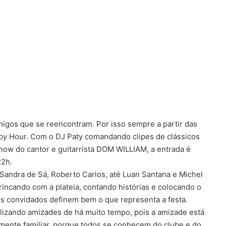
migos que se reencontram. Por isso sempre a partir das
y Hour. Com o DJ Paty comandando clipes de clássicos
show do cantor e guitarrista DOM WILLIAM, a entrada é
22h.
Sandra de Sá, Roberto Carlos, até Luan Santana e Michel
ncando com a plateia, contando histórias e colocando o
 os convidados definem bem o que representa a festa.
alizando amizades de há muito tempo, pois a amizade está
mente familiar, porque todos se conhecem do clube e do