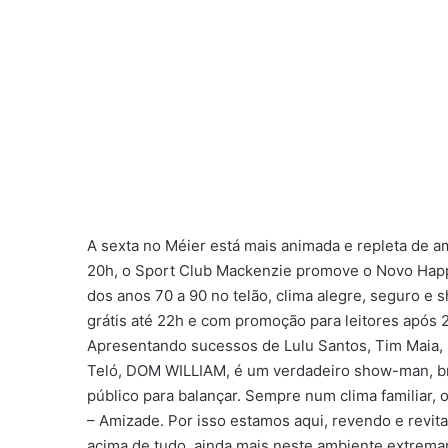
A sexta no Méier está mais animada e repleta de a
20h, o Sport Club Mackenzie promove o Novo Happ
dos anos 70 a 90 no telão, clima alegre, seguro e 
grátis até 22h e com promoção para leitores após 
Apresentando sucessos de Lulu Santos, Tim Maia, 
Teló, DOM WILLIAM, é um verdadeiro show-man, bri
público para balançar. Sempre num clima familiar,
– Amizade. Por isso estamos aqui, revendo e revit
acima de tudo, ainda mais neste ambiente extrema