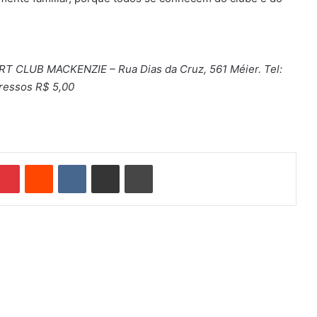
RT CLUB MACKENZIE – Rua Dias da Cruz, 561 Méier. Tel:
gressos R$ 5,00
Pinterest
Reddit
VK
Compartilhar via e-mail
Imprimir