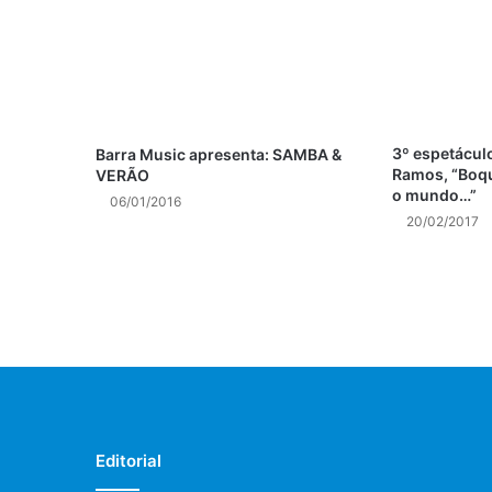
3º espetáculo
Barra Music apresenta: SAMBA &
Ramos, “Boq
VERÃO
o mundo…”
06/01/2016
20/02/2017
Editorial