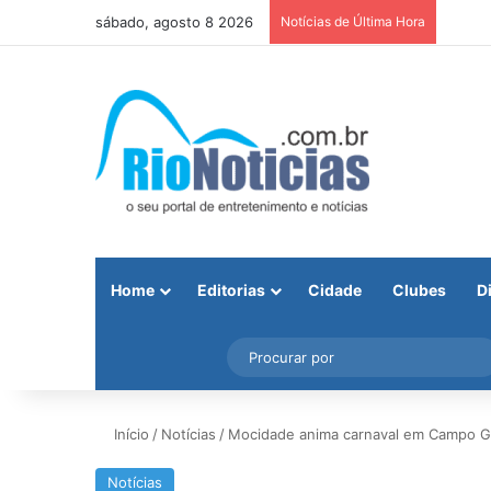
sábado, agosto 8 2026
Notícias de Última Hora
Home
Editorias
Cidade
Clubes
D
Facebook
X
Instagram
Barra Lateral
Início
/
Notícias
/
Mocidade anima carnaval em Campo 
Notícias