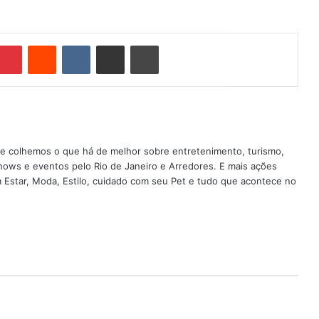
Pinterest
Reddit
VK
Compartilhar via e-mail
Imprimir
nde colhemos o que há de melhor sobre entretenimento, turismo,
shows e eventos pelo Rio de Janeiro e Arredores. E mais ações
em Estar, Moda, Estilo, cuidado com seu Pet e tudo que acontece no