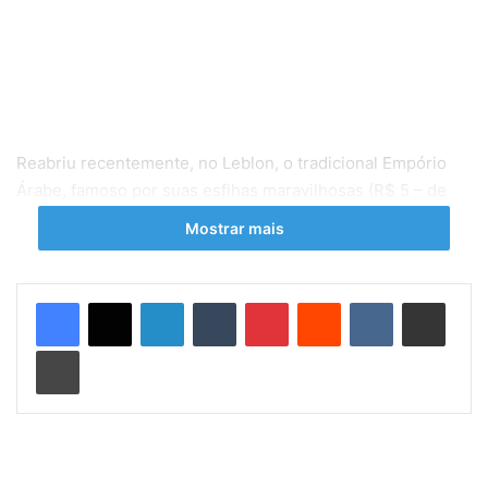
Reabriu recentemente, no Leblon, o tradicional Empório
Árabe, famoso por suas esfihas maravilhosas (R$ 5 – de
queijo, doce de queijo com goiabada, carne, carne com
Mostrar mais
tomate, entre outros); quibes (R$ 6), empadas (R$ 6
).Todos os pratos dão direito a um mate e custam R$ 29:
como quibe de espinafre, arroz de lentilha e salada e
Linkedin
Tumblr
Pinterest
Reddit
VK
Compartilhar via e-mail
salada de tabule; quibe de forno, charuto de repolho e
Imprimir
salada de tabule; homus, arroz com lentilha e folhas de
uva.
A loja, uma das últimas tradicionais e de família do bairro,
agora abre também para almoço e jantar. Além das
tradicionais esfihas, que são o carro-chefe da casa,