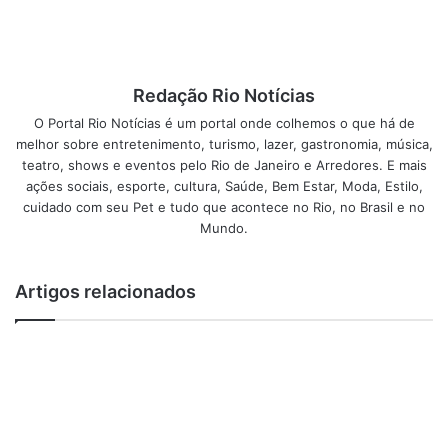
destaques para as excelentes sobremesas. Vale
experimentar os belewas de castanha com pistache (R$
6,50) e os ninhos de nozes com damasco (R$ 6,50). A
casa, que completa este ano dezenove anos, agora tem
Redação Rio Notícias
cervejas Bud e Heineken (R$ 7). E, nos últimos anos, é
O Portal Rio Notícias é um portal onde colhemos o que há de
comandada por Rafael Ciuffo, um dos herdeiros do antigo
melhor sobre entretenimento, turismo, lazer, gastronomia, música,
dono (seu pai), e por sua mulher, Amanda Guimarães.
teatro, shows e eventos pelo Rio de Janeiro e Arredores. E mais
Para o Dia das Mães, uma promoção da casa: leve sua mãe
ações sociais, esporte, cultura, Saúde, Bem Estar, Moda, Estilo,
para almoçar ou jantar no fim de semana dos dias 10, 11 e
cuidado com seu Pet e tudo que acontece no Rio, no Brasil e no
12 e ganhe 10% de desconto na conta.
Mundo.
Empório Árabe Leblon – Av. Ataulfo de Paiva, 470, loja B
Artigos relacionados
Telefone: 32288879
Segunda a sábado – das 9h as 21h.
Post Views:
1.036
Empório Árabe Leblon