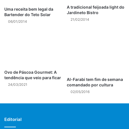
A tradicional feijoada light do
Uma receita bem legal da
Gastronomia no Rio
Maravilhas Árabes
Jardineto Bistro
Bartender do Teto Solar
21/02/2014
06/01/2014
Ovo de Páscoa Gourmet: A
tendência que veio para ficar
Al-Farabi tem fim de semana
comandado por cultura
24/03/2021
02/05/2016
Editorial