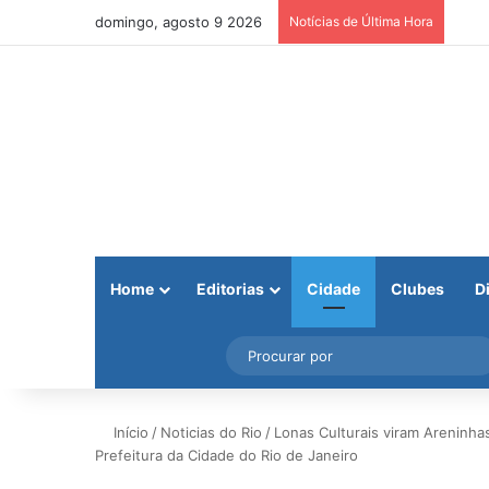
domingo, agosto 9 2026
Notícias de Última Hora
Home
Editorias
Cidade
Clubes
D
Facebook
X
Instagram
Barra Lateral
Início
/
Noticias do Rio
/
Lonas Culturais viram Areninhas
Prefeitura da Cidade do Rio de Janeiro