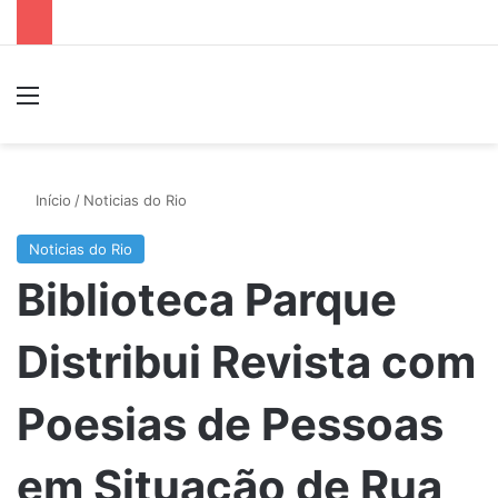
Menu
P
Início
/
Noticias do Rio
Noticias do Rio
Biblioteca Parque
Distribui Revista com
Poesias de Pessoas
em Situação de Rua