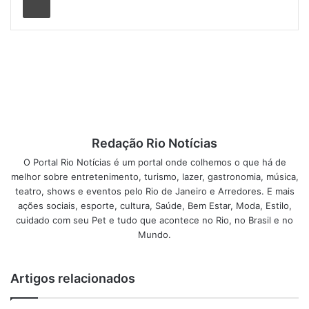
tem sido um importante anfitrião para os visitantes da
biblioteca que chegam para conhecer a nova publicação.
Em suas redes sociais, Léo, conhecido pela trilogia “Há
Vida Depois das Marquises”, lançada na Bienal do Livro do
Rio em 2025, compartilha momentos significativos, como o
reencontro com Eric, um amigo de infância que ele
encontrou durante uma oficina de poesia. Eric, que está
em tratamento de dependência química, participou da
Redação Rio Notícias
iniciativa e, segundo Léo, está agora celebrando seu
O Portal Rio Notícias é um portal onde colhemos o que há de
primeiro dia de trabalho. “É possível!”, exclamou o escritor,
melhor sobre entretenimento, turismo, lazer, gastronomia, música,
visivelmente emocionado com a reintegração social
teatro, shows e eventos pelo Rio de Janeiro e Arredores. E mais
promovida pela SMAS.
ações sociais, esporte, cultura, Saúde, Bem Estar, Moda, Estilo,
cuidado com seu Pet e tudo que acontece no Rio, no Brasil e no
Outro autor da revista, Fernando, que enfrentou a vida nas
Mundo.
ruas por oito meses, também esteve na biblioteca para
retirar seu exemplar e expressar sua gratidão pelo suporte
Artigos relacionados
recebido. “Alô, sociedade, voltei”, declarou, fazendo
referência ao verso final de seu poema. “Sou mais uma