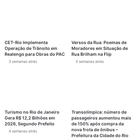
prova viva de que é possível”, afirmou, evidenciando sua
trajetória de transformação.
O projeto Super-Ação, que teve início em maio de 2025,
oferece semanalmente oficinas de poesia e passeios
CET-Rio Implementa
Versos da Rua: Poemas de
culturais para pessoas acolhidas em unidades da SMAS.
Operação de Trânsito em
Moradores em Situação de
Dentre suas iniciativas, destaca-se o Sarau Poético
Realengo para Obras do PAC
Rua Brilham na Flip
Marquises, que reúne exclusivamente homens em
3 semanas atrás
3 semanas atrás
situação de rua. A revista “Da Calçada”, lançada em
fevereiro deste ano, é um dos frutos desse trabalho
transformador.
Post Views:
107
Turismo no Rio de Janeiro
Transolímpica: número de
Gera R$ 12,2 Bilhões em
passageiros aumentou mais
deslizamentos rio de janeiro
2026, Segundo Prefeito
de 150% após compra da
nova frota de ônibus –
Eventos no Rio de Janeiro
4 semanas atrás
Prefeitura da Cidade do Rio