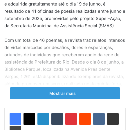
e adquirida gratuitamente até o dia 19 de junho, é
resultado de 41 oficinas de poesia realizadas entre junho e
setembro de 2025, promovidas pelo projeto Super-Ação,
da Secretaria Municipal de Assistência Social (SMAS).
Com um total de 46 poemas, a revista traz relatos intensos
de vidas marcadas por desafios, dores e esperanças,
oriundos de indivíduos que receberam apoio da rede de
assistência da Prefeitura do Rio. Desde o dia 8 de junho, a
Biblioteca Parque, localizada na Avenida Presidente
Vargas, 1.261, está disponibilizando exemplares da revista,
além de promover um sarau, realizado nesta quinta-feira,
11 de junho, onde foram lidas poesias da primeira edição
Mostrar mais
de “Da Calçada”. O evento ocorre no espaço, que funciona
das 10h às 16h.
Linkedin
Tumblr
Pinterest
Reddit
VK
Compartilhar via e-mail
O escritor Léo Motta, que coordena o projeto Super-Ação
Imprimir
e já vivenciou a experiência de estar em situação de rua,