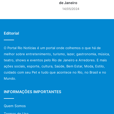
de Janeiro
notícias rio de janeiro hoje
14/05/2024
polícia rio de janeiro
Prefeitura do Rio de Janeiro
Editorial
previsão do tempo rio de janeiro
O Portal Rio Notícias é um portal onde colhemos o que há de
protestos rio de janeiro hoje
melhor sobre entretenimento, turismo, lazer, gastronomia, música,
tiroteio no rio de janeiro
teatro, shows e eventos pelo Rio de Janeiro e Arredores. E mais
ações sociais, esporte, cultura, Saúde, Bem Estar, Moda, Estilo,
trânsito rio de janeiro
cuidado com seu Pet e tudo que acontece no Rio, no Brasil e no
Mundo.
violência no rio de janeiro
INFORMAÇÕES IMPORTANTES
Quem Somos
Termos de Uso